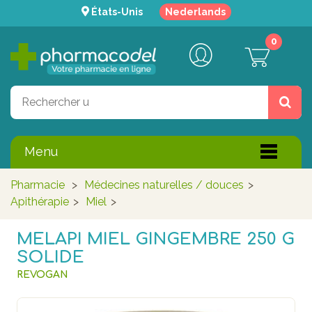
États-Unis
Nederlands
0
Menu
Pharmacie
>
Médecines naturelles / douces
>
Apithérapie
>
Miel
>
MELAPI MIEL GINGEMBRE 250 G
SOLIDE
REVOGAN