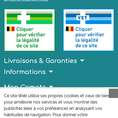
Livraisons & Garanties
Informations
.
Mon Compte
Ce site Web utilise ses propres cookies et ceux de tiers
Liens Utiles
pour améliorer nos services et vous montrer des
AFMPS
publicités liées à vos préférences en analysant vos
habitudes de navigation. Pour donner votre