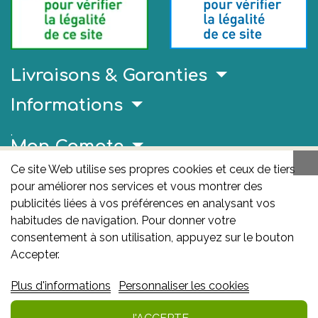
Livraisons & Garanties
Informations
.
Mon Compte
Ce site Web utilise ses propres cookies et ceux de tiers
Liens Utiles
pour améliorer nos services et vous montrer des
AFMPS
publicités liées à vos préférences en analysant vos
habitudes de navigation. Pour donner votre
L'AFMPS est l’autorité compétente en matière de
consentement à son utilisation, appuyez sur le bouton
médicaments et de produits de santé en Belgique. Ce
Accepter.
site est sous son contrôle.
Agence fédérale des
Plus d'informations
Personnaliser les cookies
médicaments et des produits de santé – afmps
:
Avenue Galilée 5/03 1210 Bruxelles