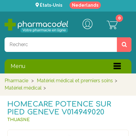
États-Unis
Nederlands
0
Menu
Pharmacie
>
Matériel médical et premiers soins
>
Matériel médical
>
HOMECARE POTENCE SUR
PIED GENEVE V014949020
THUASNE