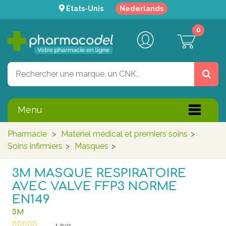
États-Unis
Nederlands
0
Menu
Pharmacie
>
Matériel médical et premiers soins
>
Soins infirmiers
>
Masques
>
3M MASQUE RESPIRATOIRE
AVEC VALVE FFP3 NORME
EN149
3M
1
avis