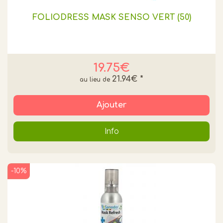
FOLIODRESS MASK SENSO VERT (50)
19.75€
21.94€
*
Ajouter
Info
-10%