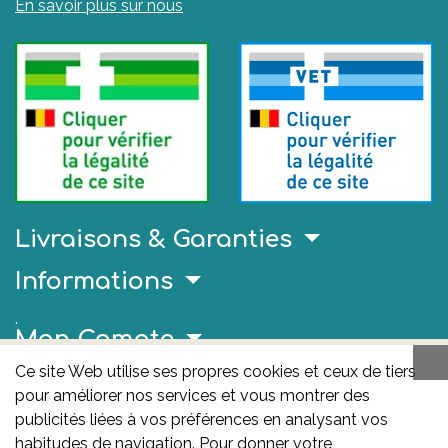
En savoir plus sur nous
Livraisons & Garanties
Informations
.
Mon Compte
Ce site Web utilise ses propres cookies et ceux de tiers
Liens Utiles
pour améliorer nos services et vous montrer des
publicités liées à vos préférences en analysant vos
AFMPS
habitudes de navigation. Pour donner votre