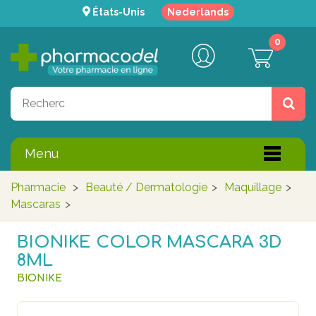
États-Unis
Nederlands
0
Menu
Pharmacie
>
Beauté / Dermatologie
>
Maquillage
>
Mascaras
>
BIONIKE COLOR MASCARA 3D
8ML
BIONIKE