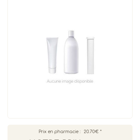
Prix en pharmacie :
20.70€
*