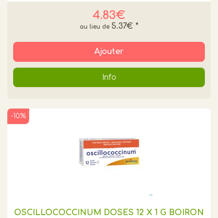
4.83€
5.37€
*
Ajouter
Info
-10%
OSCILLOCOCCINUM DOSES 12 X 1 G BOIRON