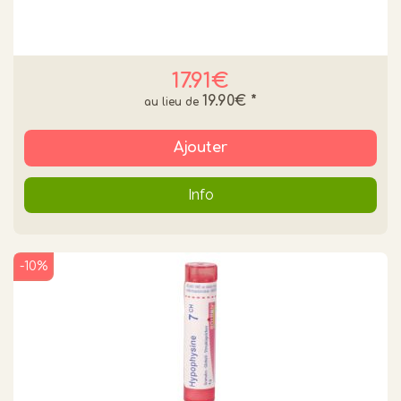
17.91€
19.90€
*
Ajouter
Info
-10%