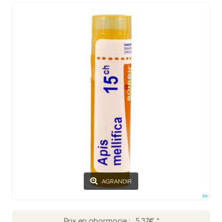
AGRANDIR
Prix en pharmacie :
5.37€
*