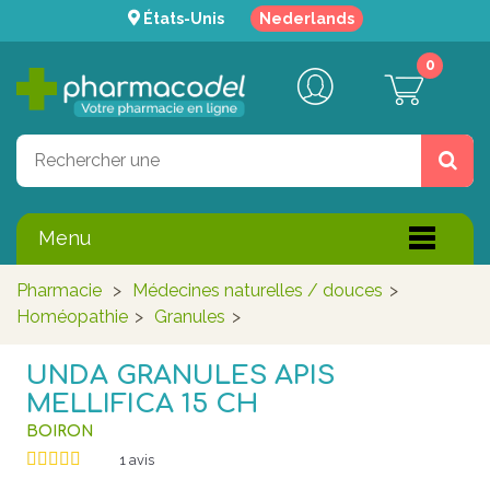
États-Unis
Nederlands
0
Menu
Pharmacie
>
Médecines naturelles / douces
>
Homéopathie
>
Granules
>
UNDA GRANULES APIS
MELLIFICA 15 CH
BOIRON
1
avis