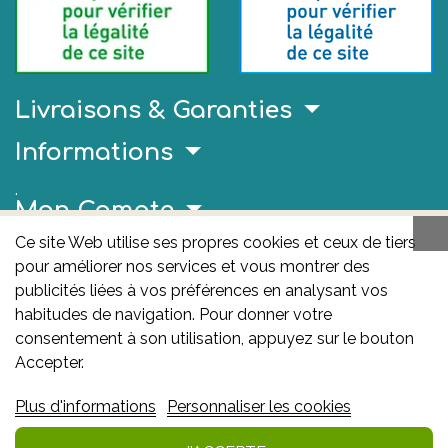
Livraisons & Garanties
Informations
.
Mon Compte
Ce site Web utilise ses propres cookies et ceux de tiers
Liens Utiles
pour améliorer nos services et vous montrer des
publicités liées à vos préférences en analysant vos
AFMPS
habitudes de navigation. Pour donner votre
L'AFMPS est l’autorité compétente en matière de
consentement à son utilisation, appuyez sur le bouton
médicaments et de produits de santé en Belgique. Ce
Accepter.
site est sous son contrôle.
Agence fédérale des
Plus d'informations
Personnaliser les cookies
médicaments et des produits de santé – afmps
:
Avenue Galilée 5/03 1210 Bruxelles