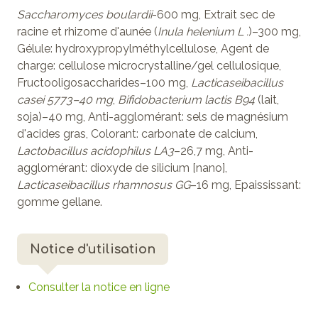
Saccharomyces boulardii
-600 mg, Extrait sec de
racine et rhizome d'aunée (
Inula helenium L .
)–300 mg,
Gélule: hydroxypropylméthylcellulose, Agent de
charge: cellulose microcrystalline/gel cellulosique,
Fructooligosaccharides–100 mg,
Lacticaseibacillus
casei 5773–40 mg
,
Bifidobacterium
lactis B94
(lait,
soja)–40 mg, Anti-agglomérant: sels de magnésium
d'acides gras, Colorant: carbonate de calcium,
Lactobacillus acidophilus LA3
–26,7 mg, Anti-
agglomérant: dioxyde de silicium [nano],
Lacticaseibacillus rhamnosus GG
–16 mg, Epaississant:
gomme gellane.
Notice d'utilisation
Consulter la notice en ligne