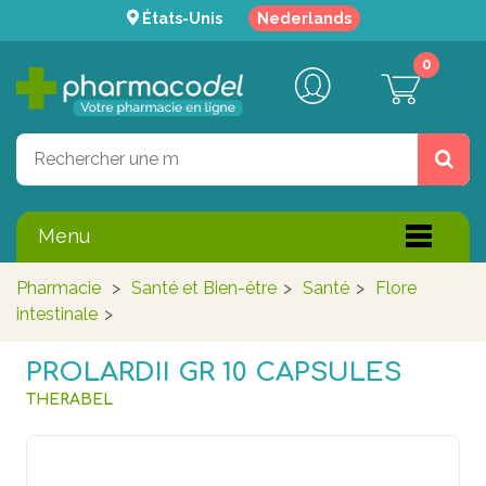
États-Unis
Nederlands
0
Menu
Pharmacie
>
Santé et Bien-être
>
Santé
>
Flore
intestinale
>
PROLARDII GR 10 CAPSULES
THERABEL