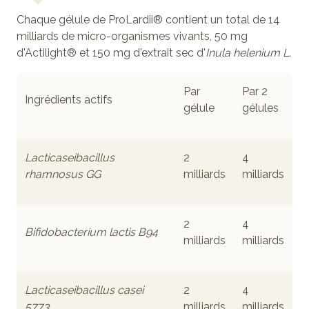
Chaque gélule de ProLardii® contient un total de 14
milliards de micro-organismes vivants, 50 mg
d'Actilight® et 150 mg d'extrait sec d'
Inula helenium L
.
Par
Par 2
Ingrédients actifs
gélule
gélules
Lacticaseibacillus
2
4
rhamnosus GG
milliards
milliards
2
4
Bifidobacterium lactis B94
milliards
milliards
Lacticaseibacillus casei
2
4
5773
milliards
milliards