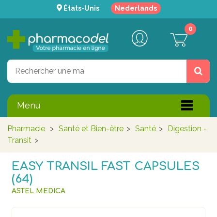
États-Unis
Nederlands
0
Menu
Pharmacie
>
Santé et Bien-être
>
Santé
>
Digestion -
Transit
>
EASY TRANSIL FAST CAPSULES
(64)
ASTEL MEDICA