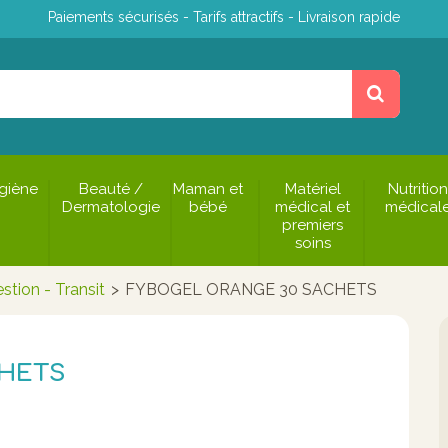
Paiements sécurisés - Tarifs attractifs - Livraison rapide
giène
Beauté /
Maman et
Matériel
Nutrition
Dermatologie
bébé
médical et
médical
premiers
soins
stion - Transit
>
FYBOGEL ORANGE 30 SACHETS
CHETS