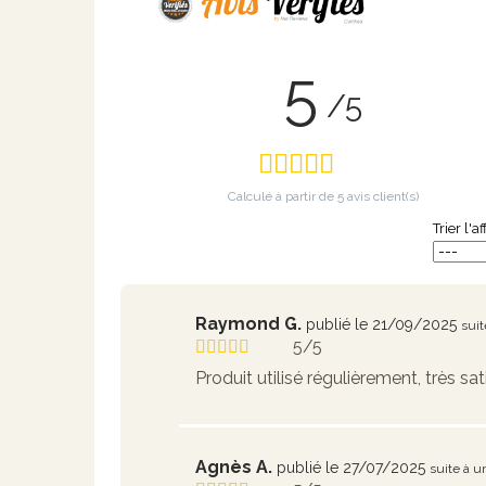
5
/5
Calculé à partir de
5
avis client(s)
Trier l'a
Raymond G.
publié le 21/09/2025
sui
5/5
Produit utilisé régulièrement, très sati
Agnès A.
publié le 27/07/2025
suite à 