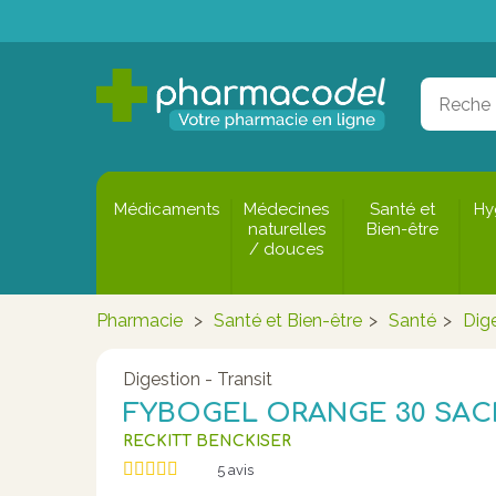
Médicaments
Médecines
Santé et
Hy
naturelles
Bien-être
/ douces
Pharmacie
>
Santé et Bien-être
>
Santé
>
Dige
Digestion - Transit
FYBOGEL ORANGE 30 SA
RECKITT BENCKISER
5
avis