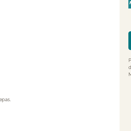
P
d
M
repas.