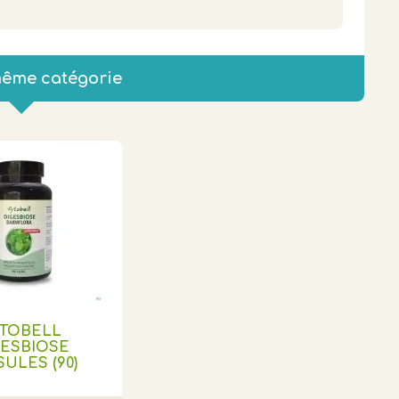
même catégorie
YTOBELL
GESBIOSE
ULES (90)