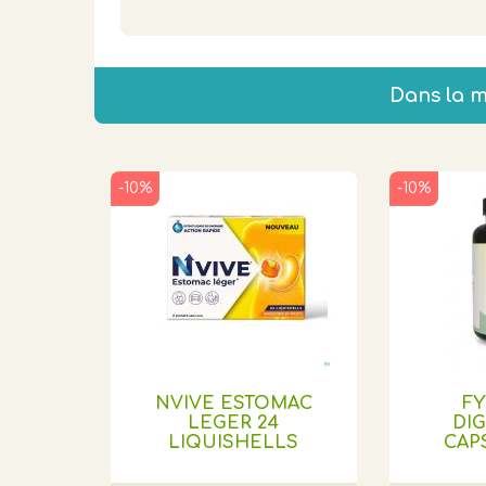
Dans la 
-10%
-10%
NVIVE ESTOMAC
F
LEGER 24
DI
LIQUISHELLS
CAPS