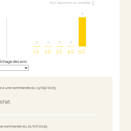
Avis soumis à un contrôle
5
0
0
0
0
1
2
3
4
5
ffichage des avis :
te à une commande du 13/09/2025
sfait.
une commande du 21/07/2025