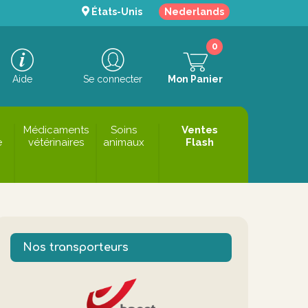
États-Unis
Nederlands
0
Aide
Se connecter
Mon Panier
Médicaments
Soins
Ventes
e
vétérinaires
animaux
Flash
Nos transporteurs