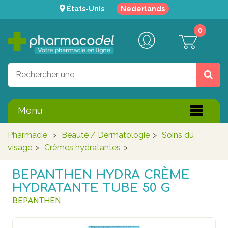
États-Unis
Nederlands
0
Menu
Pharmacie
>
Beauté / Dermatologie
>
Soins du
visage
>
Crèmes hydratantes
>
BEPANTHEN HYDRA CRÈME
HYDRATANTE TUBE 50 G
BEPANTHEN