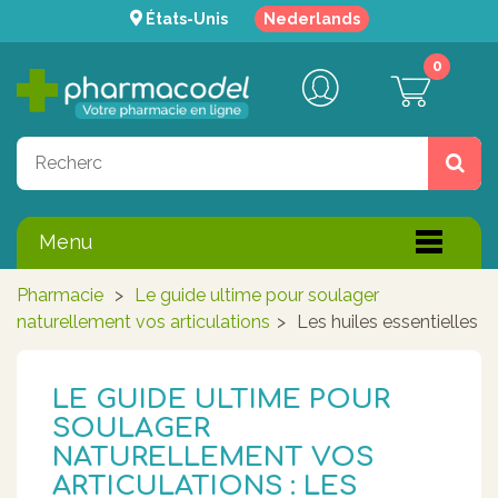
États-Unis
Nederlands
0
Menu
Pharmacie
>
Le guide ultime pour soulager
naturellement vos articulations
>
Les huiles essentielles
LE GUIDE ULTIME POUR
SOULAGER
NATURELLEMENT VOS
ARTICULATIONS : LES