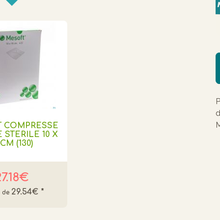
P
d
M
T COMPRESSE
STERILE 10 X
 CM (130)
27.18€
29.54€
*