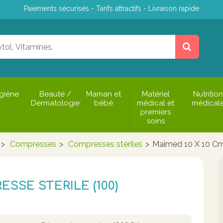
Paiements sécurisés - Tarifs attractifs - Livraison rapide
giène
Beauté /
Maman et
Matériel
Nutrition
Dermatologie
bébé
médical et
médical
premiers
soins
>
Compresses
>
Compresses stériles
>
Maimed 10 X 10 Cm
SSE STERILE (100)