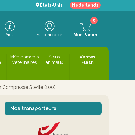
États-Unis
Nederlands
0
Aide
Se connecter
Mon Panier
Médicaments
Soins
Ventes
e
vétérinaires
animaux
Flash
 Compresse Sterile (100)
Nos transporteurs