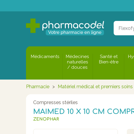
Médicaments
Médecines
Santé et
Hy
naturelles
Bien-être
/ douces
Pharmacie
>
Matériel médical et premiers soins
Compresses stériles
MAIMED 10 X 10 CM COMPRE
ZENOPHAR