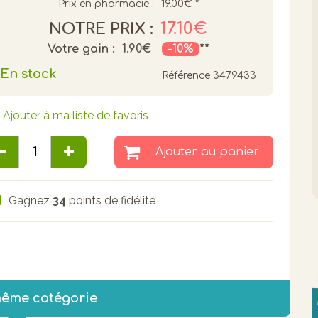
Prix en pharmacie :
19.00€
*
17.10€
NOTRE PRIX :
Votre gain :
1.90€
-10%
**
En stock
Référence
3479433
Ajouter à ma liste de favoris
Ajouter au panier
Gagnez
34
points de fidélité
même catégorie