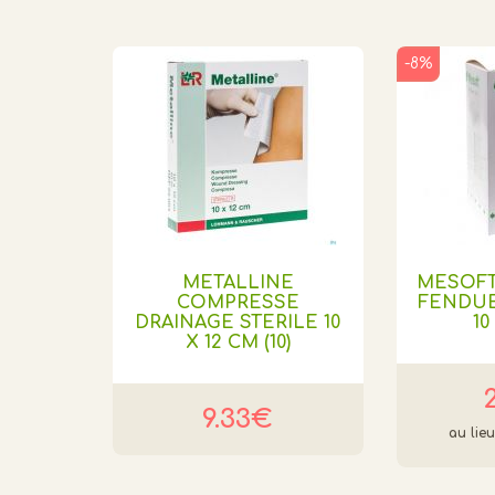
-8%
METALLINE
MESOF
COMPRESSE
FENDUE 
DRAINAGE STERILE 10
10
X 12 CM (10)
9.33€