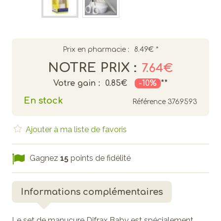
Prix en pharmacie :
8.49€
*
NOTRE PRIX :
7.64€
Votre gain :
0.85€
-10%
**
En stock
Référence
3769593
Ajouter à ma liste de favoris
Gagnez
15
points de fidélité
Informations complémentaires
Le set de manucure Difrax Baby est spécialement