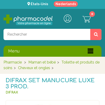
États-Unis
Nederlands
0
Menu
Pharmacie
>
Maman et bébé
>
Toilette et produits de
soins
>
Cheveux et ongles
>
DIFRAX SET MANUCURE LUXE
3 PROD.
DIFRAX