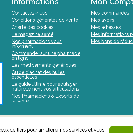
Informations
Mon Comp
Contactez-nous
Mes commandes
Conditions générales de vente
Mes avoirs
Charte des cookies
Mes adresses
Le magazine santé
Mes informations p
Nos pharmaciens vous
Mes bons de réduc
informent
Commander sur une pharmacie
en ligne
Les médicaments génériques
Guide d'achat des huiles
essentielles
Le guide ultime pour soulager
naturellement vos articulations
Nos Pharmaciens & Experts de
la santé
.
AFMPS
ceux de tiers pour améliorer nos services et vous
L'AFMPS est l’autorité compétente en matière de médic