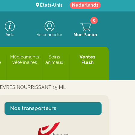
États-Unis
Nederlands
0
Aide
Se connecter
Mon Panier
Médicaments
Soins
Ventes
e
vétérinaires
animaux
Flash
EVRES NOURRISSANT 15 ML
Nos transporteurs