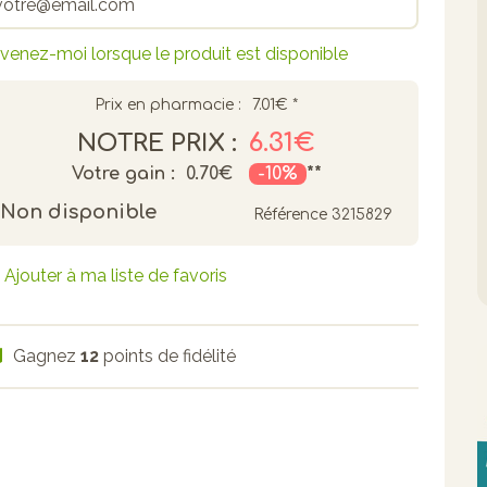
venez-moi lorsque le produit est disponible
Prix en pharmacie :
7.01€
*
6.31€
NOTRE PRIX :
Votre gain :
0.70€
-10%
**
Non disponible
Référence
3215829
Ajouter à ma liste de favoris
Gagnez
12
points de fidélité