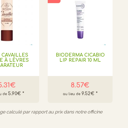
 CAVAILLES
BIODERMA CICABIO
E À LÈVRES
LIP REPAIR 10 ML
PARATEUR
5.31€
8.57€
5.90€
*
9.52€
*
age calculé par rapport au prix dans notre officine