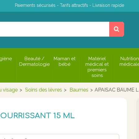
Paiements sécurisés - Tarifs attractifs - Livraison rapide
giène
Beauté /
Maman et
Matériel
Nutrition
Dermatologie
bébé
médical et
médical
premiers
soins
u visage
>
Soins des lèvres
>
Baumes
>
APAISAC BAUME L
OURRISSANT 15 ML