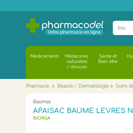
Médicaments
Médecines
Santé et
Hy
naturelles
Bien-être
/ douces
Pharmacie
>
Beauté / Dermatologie
>
Soins d
Baumes
APAISAC BAUME LEVRES N
BIORGA