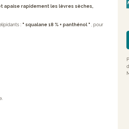
et apaise rapidement les lèvres sèches,
lipidants :
" squalane 18 % + panthénol "
, pour
P
d
M
e.