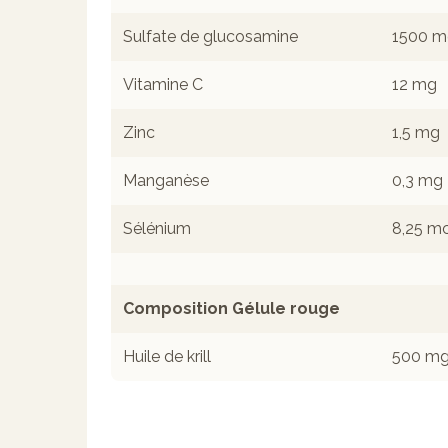
Sulfate de glucosamine
1500 m
Vitamine C
12 mg
Zinc
1,5 mg
Manganèse
0,3 mg
Sélénium
8,25 m
Composition Gélule rouge
Huile de krill
500 m