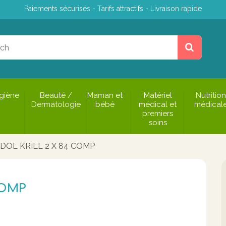
Paiements sécurisés - Tarifs attractifs - Livraison rapide
giène
Beauté /
Maman et
Matériel
Nutrition
Dermatologie
bébé
médical et
médical
premiers
soins
DOL KRILL 2 X 84 COMP
COMP