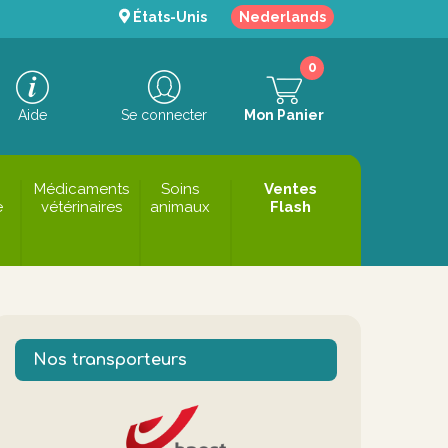
États-Unis
Nederlands
0
Aide
Se connecter
Mon Panier
Médicaments
Soins
Ventes
e
vétérinaires
animaux
Flash
Nos transporteurs