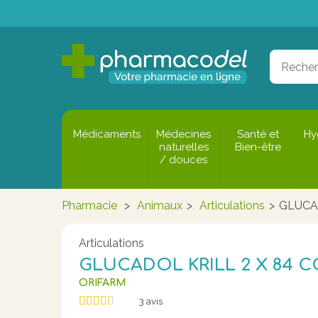
Médicaments
Médecines
Santé et
Hy
naturelles
Bien-être
/ douces
Pharmacie
>
Animaux
>
Articulations
>
GLUCA
Articulations
GLUCADOL KRILL 2 X 84 
ORIFARM
3
avis