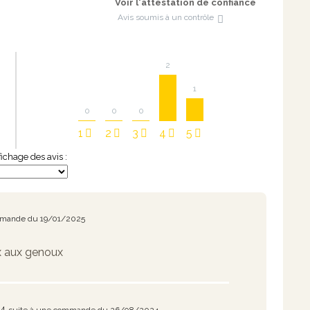
Voir l'attestation de confiance
Avis soumis à un contrôle
2
1
0
0
0
1
2
3
4
5
ffichage des avis :
mmande du 19/01/2025
 aux genoux
24