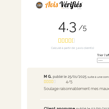
4.3
/5
Calculé à partir de
3
avis client(s)
Trier l'a
M G.
publié le 25/01/2025
suite à une co
4/5
Soulage raisonnablement mes maux
Client anonyme
publié le 02/09/20