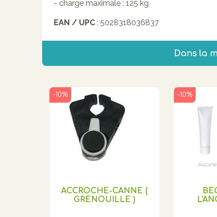
- charge maximale : 125 kg
EAN / UPC
: 5028318036837
Dans la 
-10%
-10%
ACCROCHE-CANNE (
BE
GRENOUILLE )
L'AN