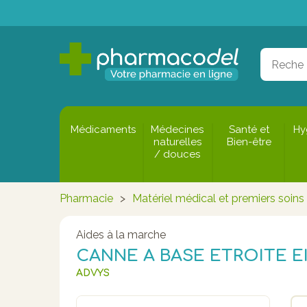
Médicaments
Médecines
Santé et
Hy
naturelles
Bien-être
/ douces
Pharmacie
>
Matériel médical et premiers soins
Aides à la marche
CANNE A BASE ETROITE EI
ADVYS