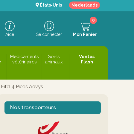
États-Unis
Nederlands
0
Aide
Se connecter
Mon Panier
Médicaments
Soins
Ventes
e
vétérinaires
animaux
Flash
 Eifel 4 Pieds Advys
Nos transporteurs