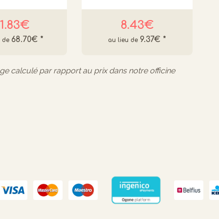
1.83€
8.43€
68.70€
*
9.37€
*
age calculé par rapport au prix dans notre officine