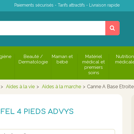
Paiements sécurisés - Tarifs attractifs - Livraison rapide
giène
Beauté /
Maman et
Matériel
Nutrition
Dermatologie
bébé
médical et
médical
premiers
soins
>
Aides à la vie
>
Aides à la marche
>
Canne A Base Etroite
FEL 4 PIEDS ADVYS