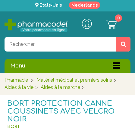
États-Unis
Nederlands
0
Menu
Pharmacie
>
Matériel médical et premiers soins
>
Aides à la vie
>
Aides à la marche
>
BORT PROTECTION CANNE
COUSSINETS AVEC VELCRO
NOIR
BORT