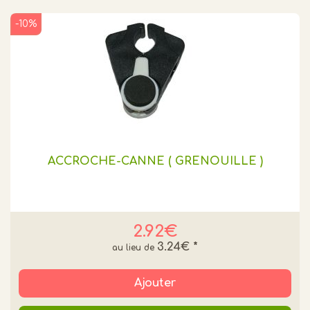
-10%
ACCROCHE-CANNE ( GRENOUILLE )
2.92€
3.24€
*
Ajouter