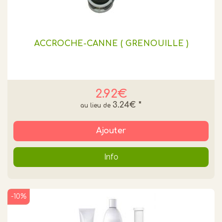
ACCROCHE-CANNE ( GRENOUILLE )
2.92€
3.24€
*
Ajouter
Info
-10%