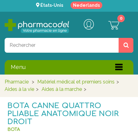
États-Unis
Nederlands
0
Menu
Pharmacie
>
Matériel médical et premiers soins
>
Aides à la vie
>
Aides à la marche
>
BOTA CANNE QUATTRO
PLIABLE ANATOMIQUE NOIR
DROIT
BOTA