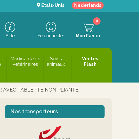
États-Unis
Nederlands
0
Aide
Se connecter
Mon Panier
Médicaments
Soins
Ventes
e
vétérinaires
animaux
Flash
 AVEC TABLETTE NON PLIANTE
Nos transporteurs