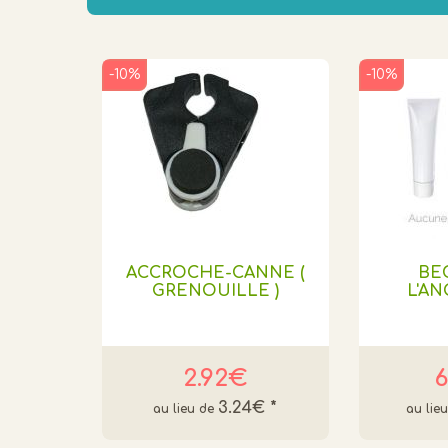
-10%
-10%
ACCROCHE-CANNE (
BE
GRENOUILLE )
L'AN
2.92€
6
3.24€
*