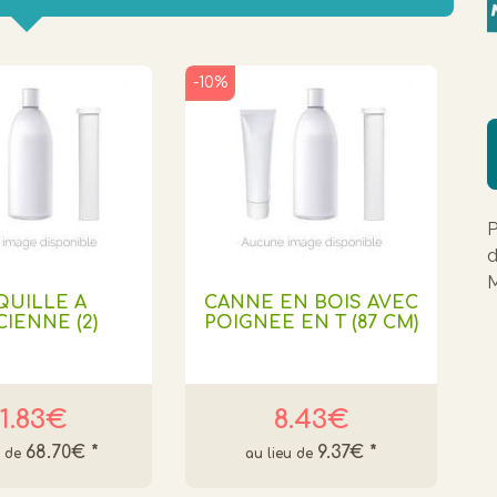
-10%
P
d
M
QUILLE A
CANNE EN BOIS AVEC
CIENNE (2)
POIGNEE EN T (87 CM)
1.83€
8.43€
68.70€
*
9.37€
*