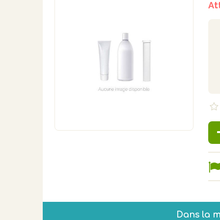
At
Dans la 