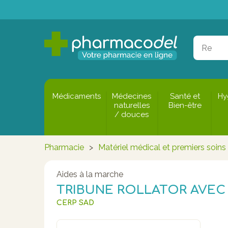
Médicaments
Médecines
Santé et
Hy
naturelles
Bien-être
/ douces
Pharmacie
>
Matériel médical et premiers soins
Aides à la marche
TRIBUNE ROLLATOR AVEC
CERP SAD