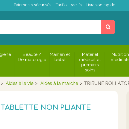
Paiements sécurisés - Tarifs attractifs - Livraison rapide
giène
Beauté /
Maman et
Matériel
Nutrition
Dermatologie
bébé
médical et
médical
premiers
soins
>
Aides à la vie
>
Aides à la marche
>
TRIBUNE ROLLATOR
 TABLETTE NON PLIANTE