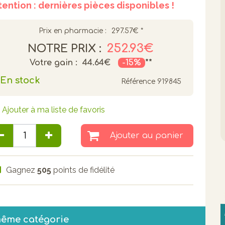
tention : dernières pièces disponibles !
Prix en pharmacie :
297.57€
*
252.93€
NOTRE PRIX :
Votre gain :
44.64€
-15%
**
En stock
Référence
919845
Ajouter à ma liste de favoris
Ajouter au panier
Gagnez
505
points de fidélité
même catégorie