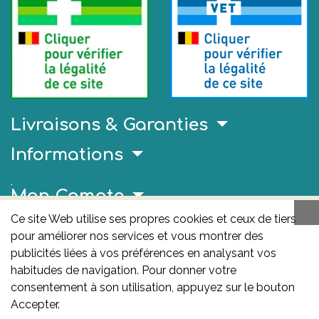
Livraisons & Garanties
Informations
.
Mon Compte
Ce site Web utilise ses propres cookies et ceux de tiers
Liens Utiles
pour améliorer nos services et vous montrer des
AFMPS
publicités liées à vos préférences en analysant vos
habitudes de navigation. Pour donner votre
L'AFMPS est l’autorité compétente en matière de
consentement à son utilisation, appuyez sur le bouton
médicaments et de produits de santé en Belgique. Ce
Accepter.