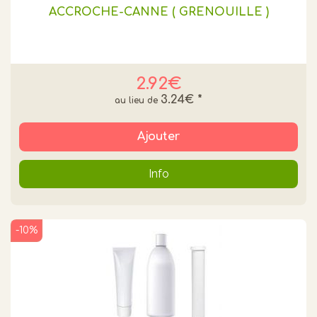
ACCROCHE-CANNE ( GRENOUILLE )
2.92€
3.24€
*
Ajouter
Info
-10%