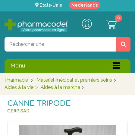
États-Unis
Nederlands
0
Menu
Pharmacie
>
Matériel médical et premiers soins
>
Aides à la vie
>
Aides à la marche
>
CANNE TRIPODE
CERP SAD