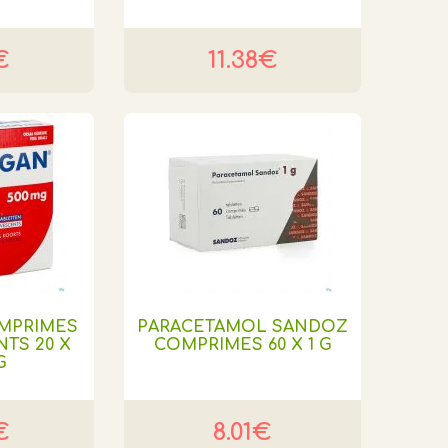
€
11.38€
MPRIMES
PARACETAMOL SANDOZ
TS 20 X
COMPRIMES 60 X 1 G
G
€
8.01€