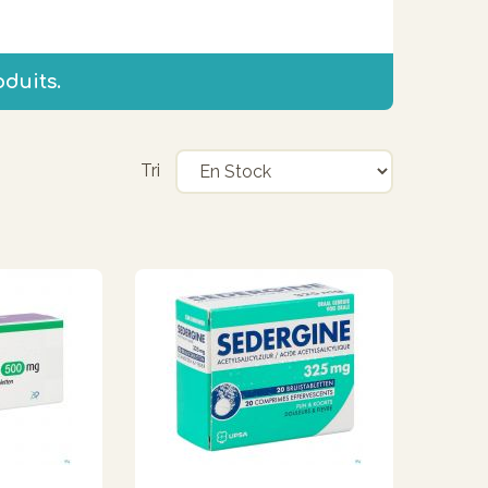
oduits.
Tri