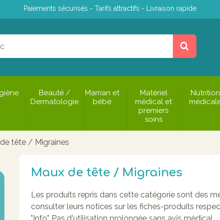
Paiements sécurisés - Tarifs attractifs - Livraison rapide
giène
Beauté /
Maman et
Matériel
Nutrition
Dermatologie
bébé
médical et
médical
premiers
soins
de tête / Migraines
Maux de tête / Migraines
Les produits repris dans cette catégorie sont des m
consulter leurs notices sur les fiches-produits respe
"Info". Pas d'utilisation prolongée sans avis médical.