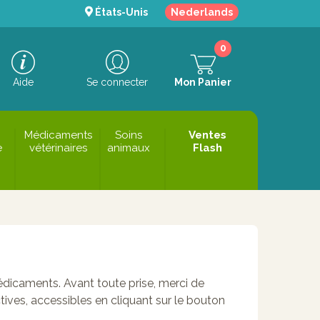
États-Unis
Nederlands
0
Aide
Se connecter
Mon Panier
Médicaments
Soins
Ventes
e
vétérinaires
animaux
Flash
édicaments. Avant toute prise, merci de
ctives, accessibles en cliquant sur le bouton