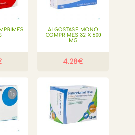
MPRIMES
ALGOSTASE MONO
G
COMPRIMES 32 X 500
MG
€
4.28€