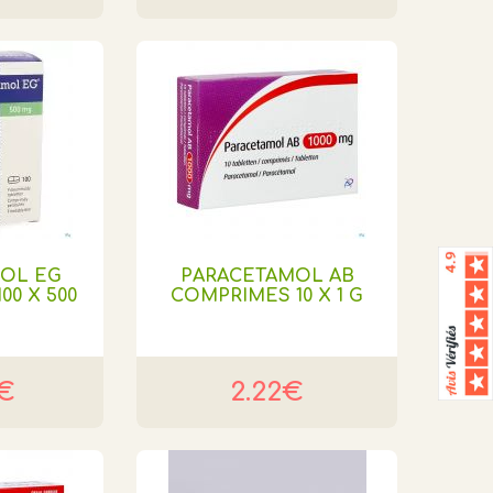
OL EG
PARACETAMOL AB
00 X 500
COMPRIMES 10 X 1 G
5€
2.22€