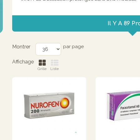
Il Y A 89 Pr
Montrer
par page
Affichage
Grille
Liste