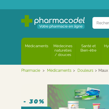
Médicaments
Médecines
Santé et
Hy
naturelles
Bien-être
/ douces
Pharmacie
>
Médicaments
>
Douleurs
>
Maux 