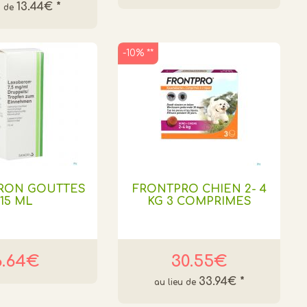
13.44€
*
-10% **
RON GOUTTES
FRONTPRO CHIEN 2- 4
15 ML
KG 3 COMPRIMES
6.64€
30.55€
33.94€
*