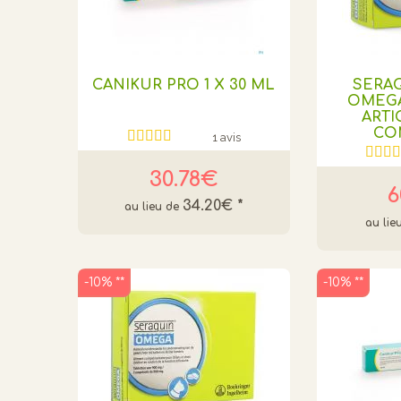
CANIKUR PRO 1 X 30 ML
SERA
OMEG
ARTI
CO
1 avis
30.78€
6
34.20€
*
-10% **
-10% **