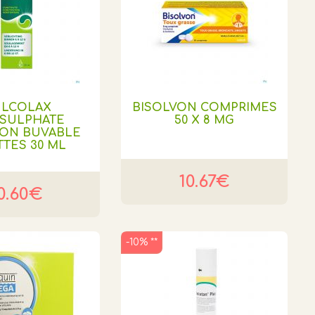
LCOLAX
BISOLVON COMPRIMES
OSULPHATE
50 X 8 MG
ION BUVABLE
TES 30 ML
10.67€
0.60€
-10% **