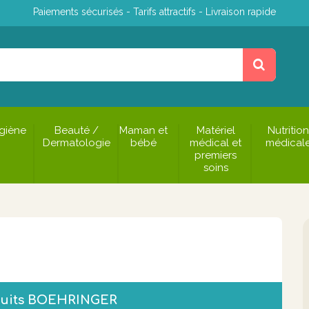
Paiements sécurisés - Tarifs attractifs - Livraison rapide
giène
Beauté /
Maman et
Matériel
Nutrition
Dermatologie
bébé
médical et
médical
premiers
soins
oduits BOEHRINGER