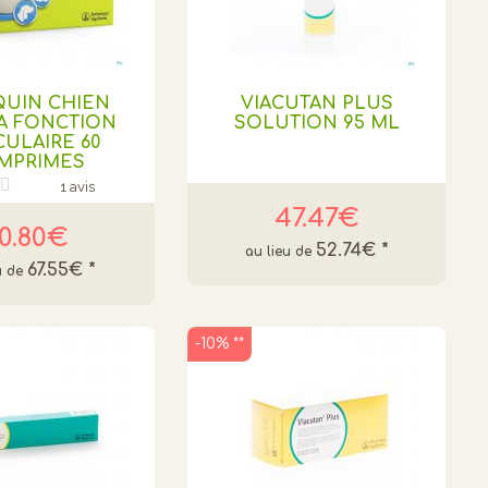
QUIN CHIEN
VIACUTAN PLUS
A FONCTION
SOLUTION 95 ML
CULAIRE 60
MPRIMES
1 avis
47.47€
0.80€
52.74€
*
67.55€
*
-10% **