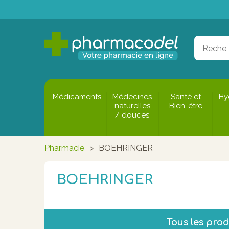
Médicaments
Médecines
Santé et
Hy
naturelles
Bien-être
/ douces
Pharmacie
>
BOEHRINGER
BOEHRINGER
Tous les pr