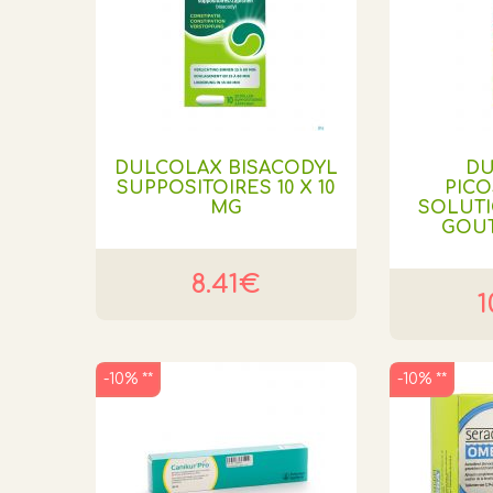
DULCOLAX BISACODYL
DU
SUPPOSITOIRES 10 X 10
PIC
MG
SOLUT
GOUT
8.41€
1
-10% **
-10% **