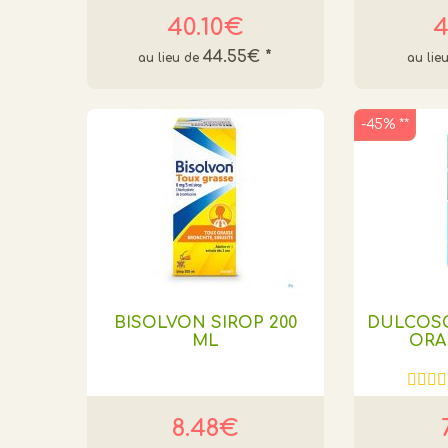
40.10€
4
44.55€
*
-45% **
BISOLVON SIROP 200
DULCOS
ML
ORA
8.48€