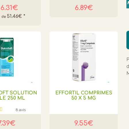
6.31€
6.89€
51.46€
*
P
d
M
OFT SOLUTION
EFFORTIL COMPRIMES
LE 250 ML
50 X 5 MG
8 avis
7.39€
9.55€