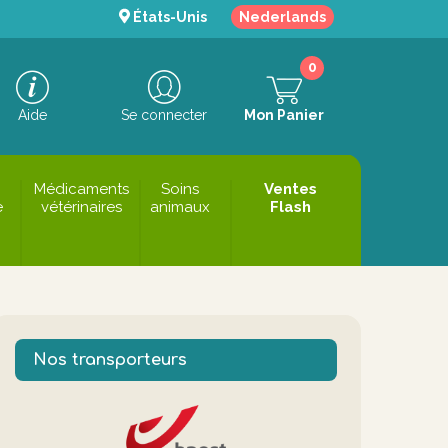
États-Unis
Nederlands
0
Aide
Se connecter
Mon Panier
Médicaments
Soins
Ventes
e
vétérinaires
animaux
Flash
Nos transporteurs