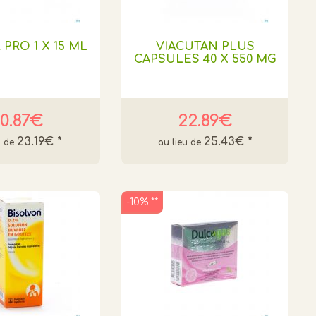
 PRO 1 X 15 ML
VIACUTAN PLUS
CAPSULES 40 X 550 MG
0.87€
22.89€
23.19€
*
25.43€
*
-10% **