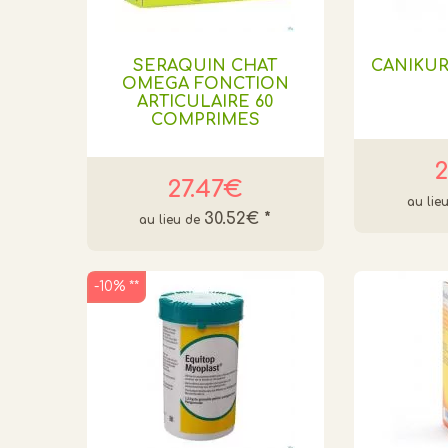
SERAQUIN CHAT
CANIKUR
OMEGA FONCTION
ARTICULAIRE 60
COMPRIMES
2
27.47€
30.52€
*
-10% **