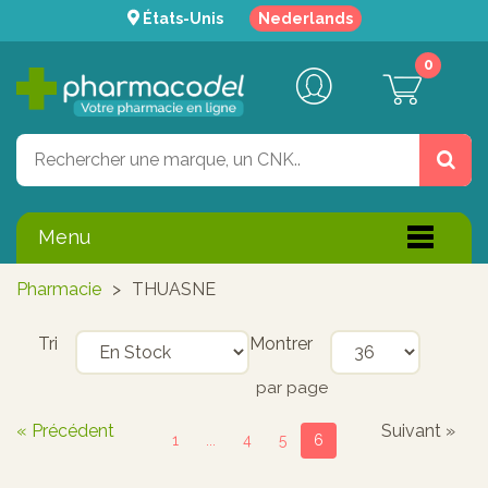
États-Unis
Nederlands
0
Menu
Pharmacie
>
THUASNE
Tri
Montrer
par page
« Précédent
Suivant »
1
...
4
5
6