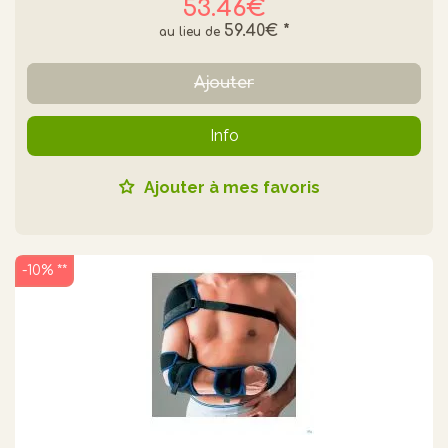
53.46€
59.40€
*
Ajouter
Info
Ajouter à mes favoris
-10% **