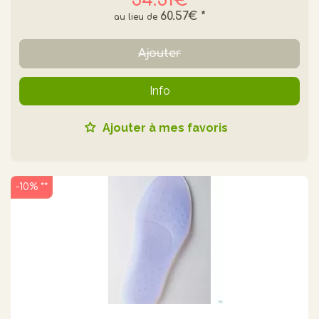
54.51€
60.57€
*
Ajouter
Info
Ajouter à mes favoris
-10% **