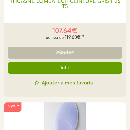
THUASNE LOMBATECH CEINTURE GRIS H26
T5
107.64€
119.60€
*
Ajouter
Info
Ajouter à mes favoris
-10% **