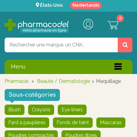
États-Unis
Nederlands
0
Menu
Pharmacie
>
Beauté / Dermatologie
>
Maquillage
Sous-catégories
Blush
Crayons
Eye liners
Fard à paupières
Fonds de teint
Mascaras
Poudres compactes
Poudres libres