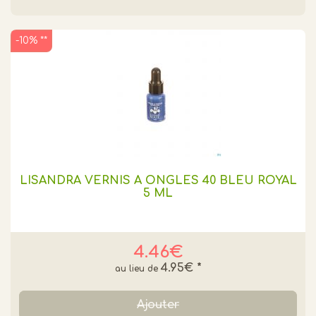
-10% **
LISANDRA VERNIS A ONGLES 40 BLEU ROYAL
5 ML
4.46€
4.95€
*
Ajouter