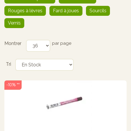
Rouges à lèvres
Fard à joues
Sourcils
Vernis
Montrer
par page
Tri
-10% **