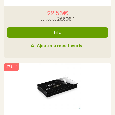
22.53€
26.50€
*
Info
Ajouter à mes favoris
-17% **