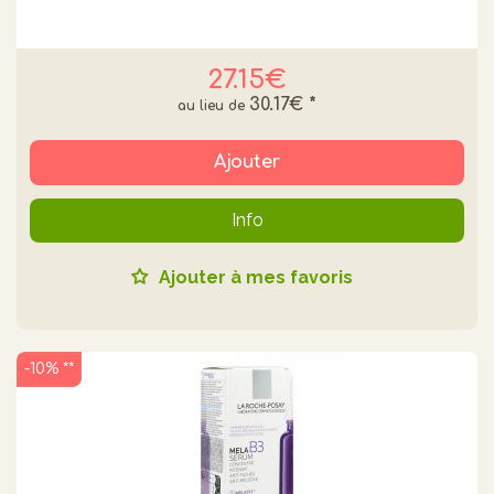
27.15€
30.17€
*
Ajouter
Info
Ajouter à mes favoris
-10% **