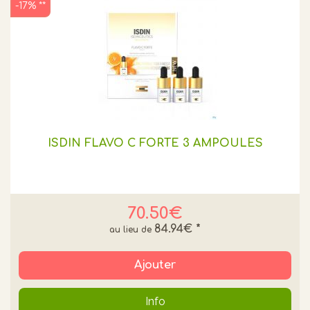
-17% **
ISDIN FLAVO C FORTE 3 AMPOULES
70.50€
84.94€
*
Ajouter
Info