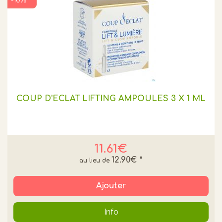
-10% **
COUP D'ECLAT LIFTING AMPOULES 3 X 1 ML
11.61€
12.90€
*
Ajouter
Info