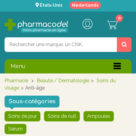
États-Unis
Nederlands
0
Menu
Pharmacie
>
Beauté / Dermatologie
>
Soins du
visage
>
Anti-âge
Sous-catégories
Soins de jour
Soins de nuit
Ampoules
Sérum