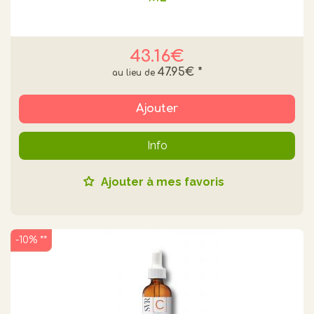
43.16€
47.95€
*
Ajouter
Info
Ajouter à mes favoris
-10% **