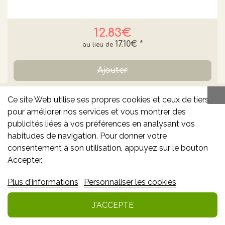
12.83€
17.10€
*
Ajouter
Info
Ce site Web utilise ses propres cookies et ceux de tiers
pour améliorer nos services et vous montrer des
Ajouter à mes favoris
publicités liées à vos préférences en analysant vos
habitudes de navigation. Pour donner votre
consentement à son utilisation, appuyez sur le bouton
Accepter.
-25% **
Plus d'informations
Personnaliser les cookies
J'ACCEPTE