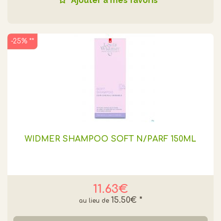
Ajouter à mes favoris
-25% **
WIDMER SHAMPOO SOFT N/PARF 150ML
11.63€
15.50€
*