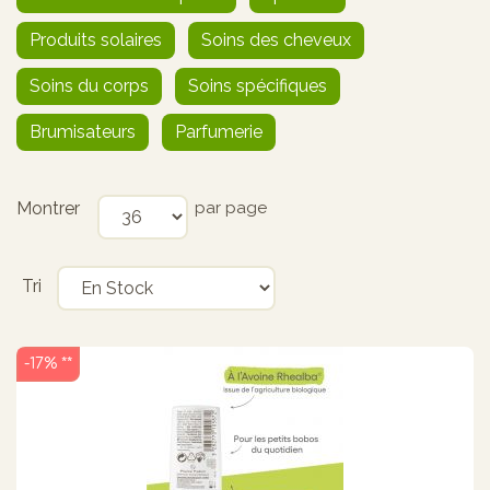
Produits solaires
Soins des cheveux
Soins du corps
Soins spécifiques
Brumisateurs
Parfumerie
Montrer
par page
Tri
-17% **