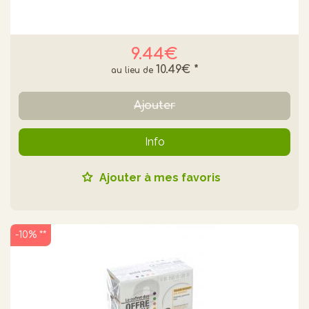
9.44€
10.49€
*
Ajouter
Info
Ajouter à mes favoris
-10% **