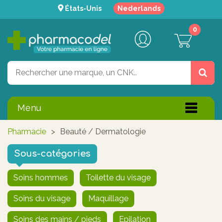
États-Unis
Nederlands
0
Menu
Pharmacie
>
Beauté / Dermatologie
Sous-catégories
Soins hommes
Toilette du visage
Soins du visage
Maquillage
Soins des mains / pieds
Epilation