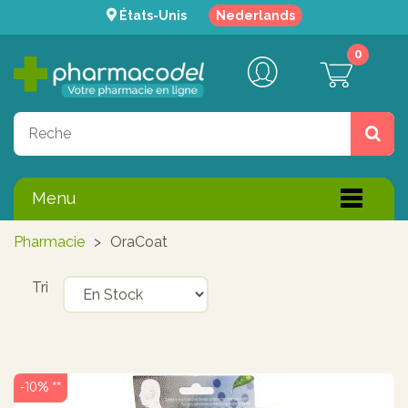
États-Unis
Nederlands
0
Menu
Pharmacie
>
OraCoat
Tri
-10% **