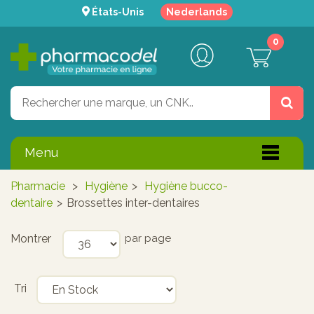
États-Unis
Nederlands
0
Menu
Pharmacie
>
Hygiène
>
Hygiène bucco-
dentaire
>
Brossettes inter-dentaires
Montrer
par page
Tri