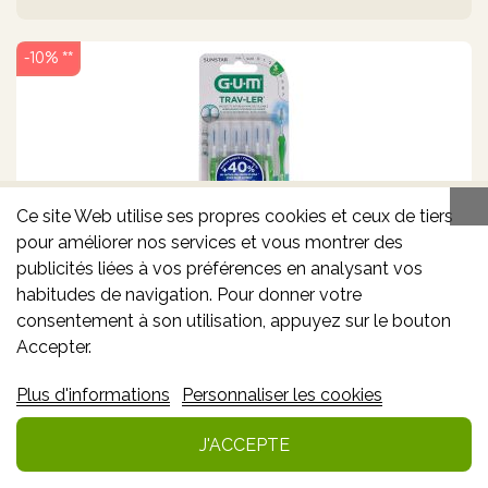
-10% **
Ce site Web utilise ses propres cookies et ceux de tiers
pour améliorer nos services et vous montrer des
publicités liées à vos préférences en analysant vos
GUM TRAV-LER BROSSE INTERDENTAIRE 1,1
MM (6)
habitudes de navigation. Pour donner votre
consentement à son utilisation, appuyez sur le bouton
Accepter.
6.14€
Plus d'informations
Personnaliser les cookies
6.82€
*
J'ACCEPTE
Ajouter