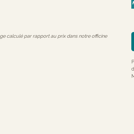
age calculé par rapport au prix dans notre officine
P
d
M