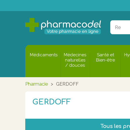
Médicaments
Médecines
Santé et
Hy
naturelles
Bien-être
/ douces
Pharmacie
>
GERDOFF
GERDOFF
Tous les p