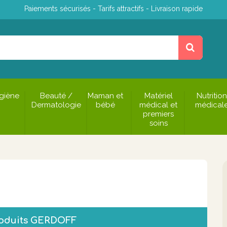
Paiements sécurisés - Tarifs attractifs - Livraison rapide
giène
Beauté /
Maman et
Matériel
Nutrition
Dermatologie
bébé
médical et
médical
premiers
soins
roduits GERDOFF