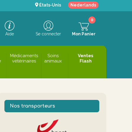
États-Unis
Nederlands
0
Aide
Se connecter
Mon Panier
Médicaments
Soins
Ventes
e
vétérinaires
animaux
Flash
Nos transporteurs