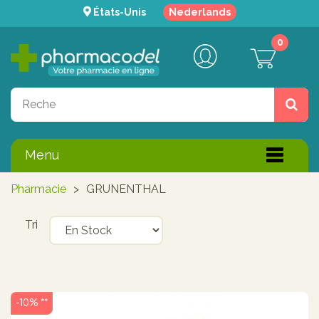
États-Unis
Nederlands
0
Menu
Pharmacie
>
GRUNENTHAL
Tri
-10% **