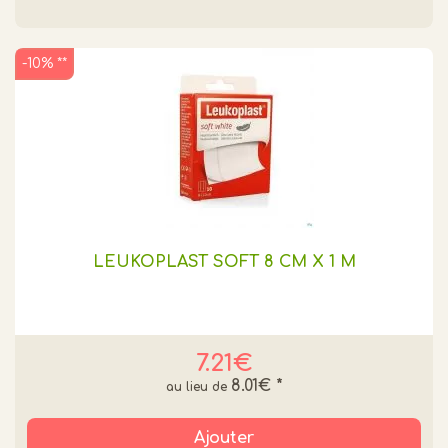
-10% **
LEUKOPLAST SOFT 8 CM X 1 M
7.21€
8.01€
*
Ajouter