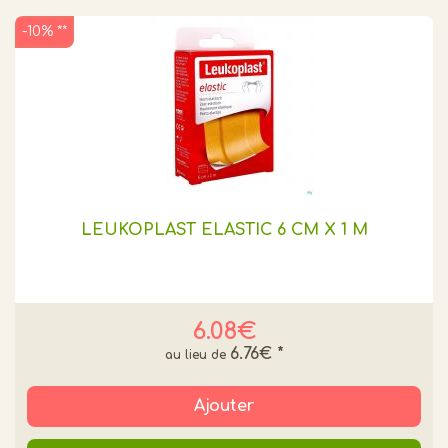
-10% **
LEUKOPLAST ELASTIC 6 CM X 1 M
6.08€
6.76€
*
Ajouter