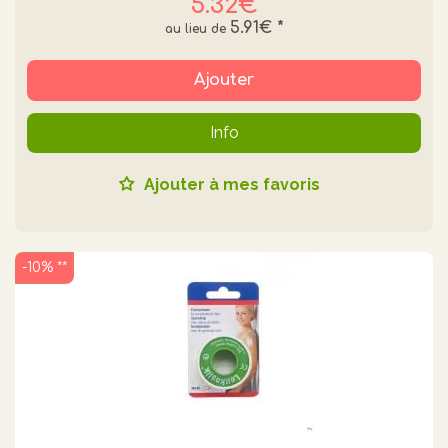
5.32€
5.91€
*
Ajouter
Info
Ajouter à mes favoris
-10% **