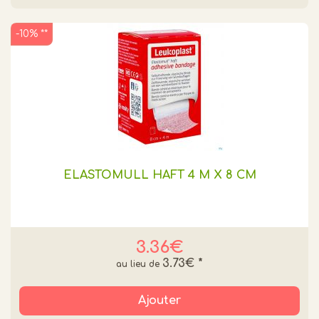
-10% **
ELASTOMULL HAFT 4 M X 8 CM
3.36€
3.73€
*
Ajouter