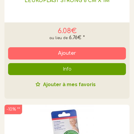
LEUKOPLAST STRONG 6 CM X 1M
6.08€
6.76€
*
Ajouter
Info
Ajouter à mes favoris
-10% **