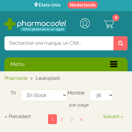
États-Unis
Nederlands
0
Menu
Pharmacie
>
Leukoplast
Tri
Montrer
par page
« Précédent
Suivant »
1
2
3
4