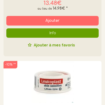
13.48€
14.98€
*
Ajouter
Info
Ajouter à mes favoris
-10% **