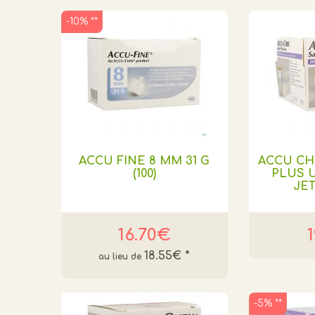
-10% **
ACCU FINE 8 MM 31 G
ACCU CH
(100)
PLUS 
JET
16.70€
18.55€
*
-5% **