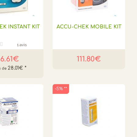
K INSTANT KIT
ACCU-CHEK MOBILE KIT
1 avis
6.61€
111.80€
28.01€
*
-5% **