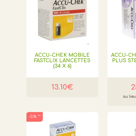
ACCU-CHEK MOBILE
ACCU-CH
FASTCLIX LANCETTES
PLUS ST
(34 X 6)
13.10€
2
-5% **