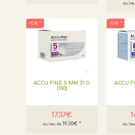
-10% **
-10% **
ACCU FINE 5 MM 31 G
ACCU FI
(100)
17.37€
1
19.30€
*