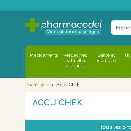
Médicaments
Médecines
Santé et
Hy
naturelles
Bien-être
/ douces
Pharmacie
>
Accu Chek
ACCU CHEK
Tous les pr