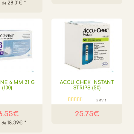
28.01€
*
NE 6 MM 31 G
ACCU CHEK INSTANT
(100)
STRIPS (50)
2 avis
6.55€
25.75€
18.39€
*