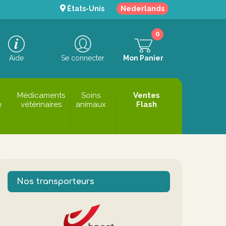
États-Unis
Nederlands
0
Aide
Se connecter
Mon Panier
Médicaments
Soins
Ventes
e
vétérinaires
animaux
Flash
Nos transporteurs