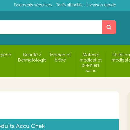
Paiements sécurisés - Tarifs attractifs - Livraison rapide
giène
Beauté /
Maman et
Matériel
Nutrition
Dermatologie
bébé
médical et
médical
premiers
soins
oduits Accu Chek