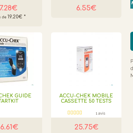
17.28€
6.55€
19.20€
*
P
d
M
CHEK GUIDE
ACCU-CHEK MOBILE
TARTKIT
CASSETTE 50 TESTS
1 avis
6.61€
25.75€