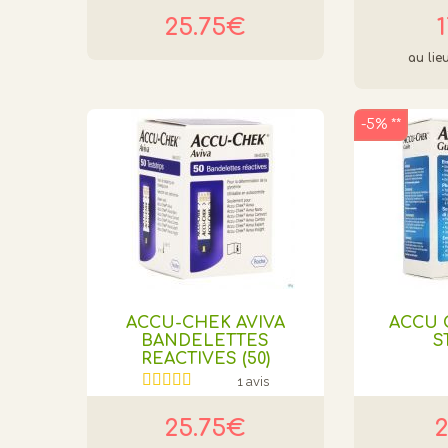
25.75€
-5% **
ACCU-CHEK AVIVA
ACCU 
BANDELETTES
S
REACTIVES (50)
1 avis
25.75€
2