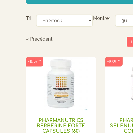
Tri
Montrer
« Précédent
1
-10% **
-10% **
PHARMANUTRICS
PHA
BERBERINE FORTE
SELENIU
CAPSULES (60)
CO