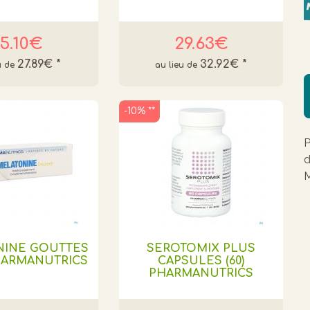
5.10€
29.63€
27.89€
*
32.92€
*
-10% **
P
d
M
NINE GOUTTES
SEROTOMIX PLUS
HARMANUTRICS
CAPSULES (60)
PHARMANUTRICS