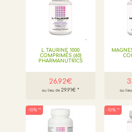
L TAURINE 1000
MAGNES
COMPRIMÉS (60)
CO
PHARMANUTRICS
26.92€
3
29.91€
*
-10% **
-10% **