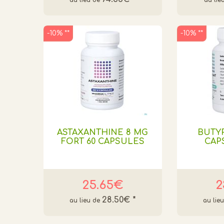
-10% **
-10% **
ASTAXANTHINE 8 MG
BUTY
FORT 60 CAPSULES
CAPS
25.65€
2
28.50€
*