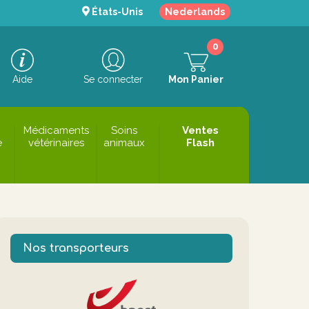
États-Unis
Nederlands
0
Aide
Se connecter
Mon Panier
Médicaments
Soins
Ventes
e
vétérinaires
animaux
Flash
Nos transporteurs