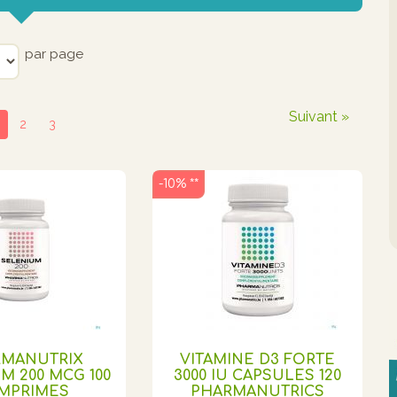
par page
Suivant »
2
3
-10% **
RMANUTRIX
VITAMINE D3 FORTE
M 200 MCG 100
3000 IU CAPSULES 120
MPRIMES
PHARMANUTRICS