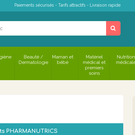
Paiements sécurisés - Tarifs attractifs - Livraison rapide
giène
Beauté /
Maman et
Matériel
Nutrition
Dermatologie
bébé
médical et
médical
premiers
soins
uits PHARMANUTRICS