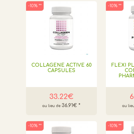
-10% **
-10% **
COLLAGÈNE ACTIVE 60
FLEXI P
CAPSULES
CO
PHAR
33.22€
6
36.91€
*
-10% **
-10% **