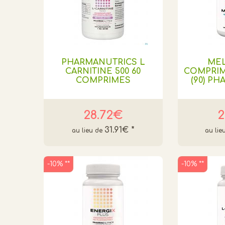
PHARMANUTRICS L
ME
CARNITINE 500 60
COMPRI
COMPRIMES
(90) P
28.72€
2
31.91€
*
-10% **
-10% **