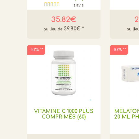
1 avis
35.82€
2
39.80€
*
-10% **
-10% **
VITAMINE C 1000 PLUS
MELATO
COMPRIMÉS (60)
20 ML P