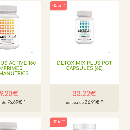
-10% **
LUS ACTIVE 180
DETOXIMIX PLUS POT
MPRIMÉS
CAPSULES (60)
MANUTRICS
9.20€
33.22€
76.89€
*
36.91€
*
-10% **