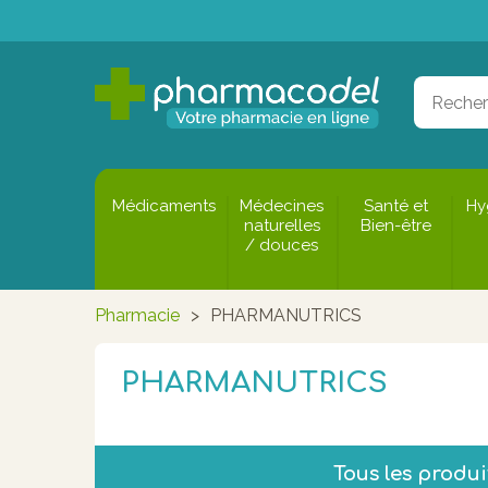
Médicaments
Médecines
Santé et
Hy
naturelles
Bien-être
/ douces
Pharmacie
>
PHARMANUTRICS
PHARMANUTRICS
Tous les prod