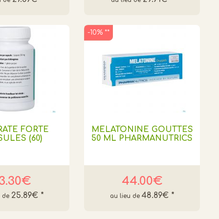
-10% **
RATE FORTE
MELATONINE GOUTTES
ULES (60)
50 ML PHARMANUTRICS
3.30€
44.00€
25.89€
*
48.89€
*