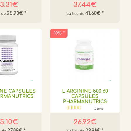
3.31€
37.44€
25.90€
*
41.60€
*
-10% **
INE CAPSULES
L ARGININE 500 60
HARMANUTRICS
CAPSULES
PHARMANUTRICS
1 avis
5.10€
26.92€
27.89€
*
29.91€
*