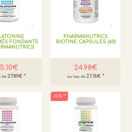
LATONINE
PHARMANUTRICS
MÉS FONDANTS
BIOTINE CAPSULES (60)
HARMANUTRICS
5.10€
24.98€
27.89€
*
27.76€
*
-10% **