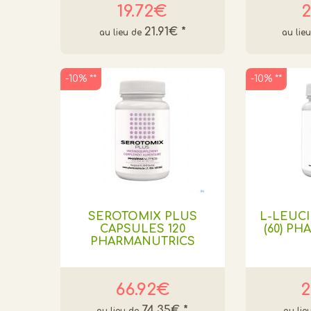
19.72€
2
21.91€
*
-10% **
-10% **
SEROTOMIX PLUS
L-LEUC
CAPSULES 120
(60) P
PHARMANUTRICS
66.92€
2
74.35€
*