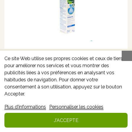
PHYTOSUN RESPIRATION SPRAY 30 ML
Ce site Web utilise ses propres cookies et ceux de tiers
pour améliorer nos services et vous montrer des
publicités liées à vos préférences en analysant vos
habitudes de navigation. Pour donner votre
14.39€
consentement à son utilisation, appuyez sur le bouton
15.99€
*
Accepter.
Info
Plus d'informations
Personnaliser les cookies
Ajouter à mes favoris
J'ACCEPTE