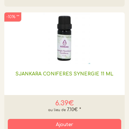
-10% **
SJANKARA CONIFÈRES SYNERGIE 11 ML
6.39€
7.10€
*
Ajouter