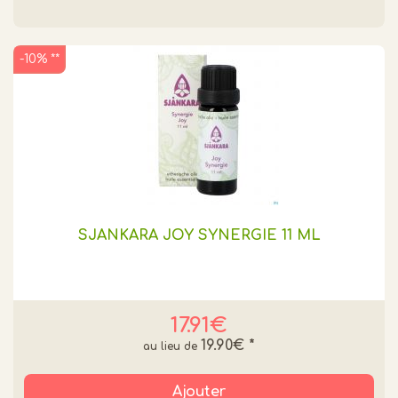
-10% **
SJANKARA JOY SYNERGIE 11 ML
17.91€
19.90€
*
Ajouter