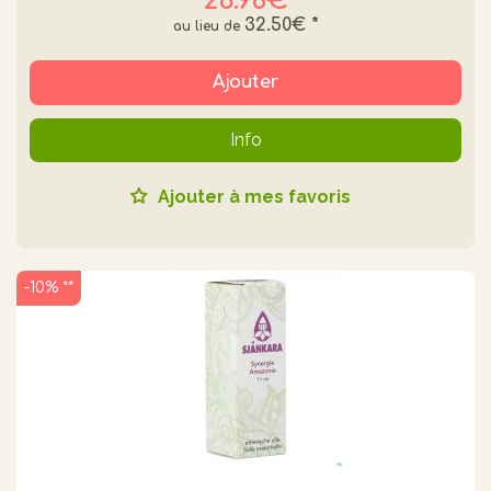
26.98€
32.50€
*
Ajouter
Info
Ajouter à mes favoris
-10% **