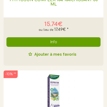
ML
15.74€
17.49€
*
Info
Ajouter à mes favoris
-10% **