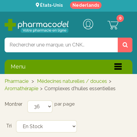
États-Unis
Nederlands
0
Menu
Pharmacie
>
Médecines naturelles / douces
>
Aromathérapie
>
Complexes d'huiles essentielles
Montrer
par page
Tri