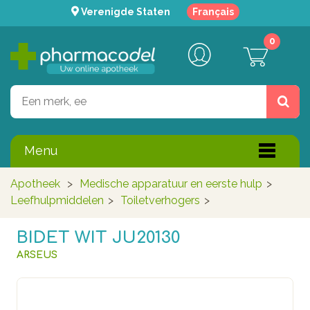
Verenigde Staten
Français
0
Menu
Apotheek
>
Medische apparatuur en eerste hulp
>
Leefhulpmiddelen
>
Toiletverhogers
>
BIDET WIT JU20130
ARSEUS