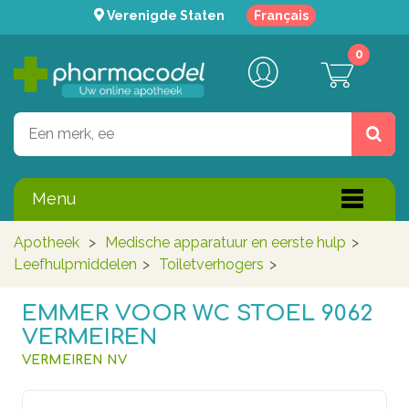
Verenigde Staten
Français
0
Menu
Apotheek
>
Medische apparatuur en eerste hulp
>
Leefhulpmiddelen
>
Toiletverhogers
>
EMMER VOOR WC STOEL 9062
VERMEIREN
VERMEIREN NV