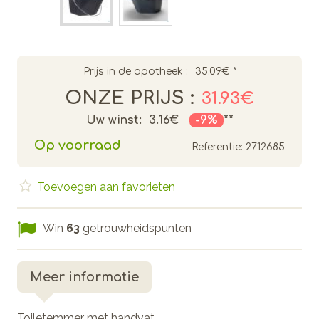
Prijs in de apotheek :
35.09€
*
ONZE PRIJS :
31.93€
Uw winst:
3.16€
-9%
**
Op voorraad
Referentie:
2712685
Toevoegen aan favorieten
Win
63
getrouwheidspunten
Meer informatie
Toiletemmer met handvat