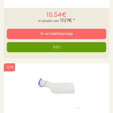
15.54€
17.27€
*
In winkelmandje
Info
-10%