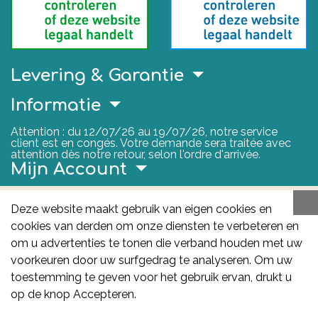
Levering & Garantie
Informatie
Attention : du 12/07/26 au 19/07/26, notre service
client est en congés. Votre demande sera traitée avec
attention dès notre retour, selon l'ordre d'arrivée.
Mijn Account
Nuttige Links
Deze website maakt gebruik van eigen cookies en
cookies van derden om onze diensten te verbeteren en
FAGG
om u advertenties te tonen die verband houden met uw
Het FAGG is de bevoegde autoriteit voor
voorkeuren door uw surfgedrag te analyseren. Om uw
geneesmiddelen en gezondheidsproducten in België.
toestemming te geven voor het gebruik ervan, drukt u
Deze site valt onder haar controle.
Federaal
op de knop Accepteren.
Agentschap voor Geneesmiddelen en