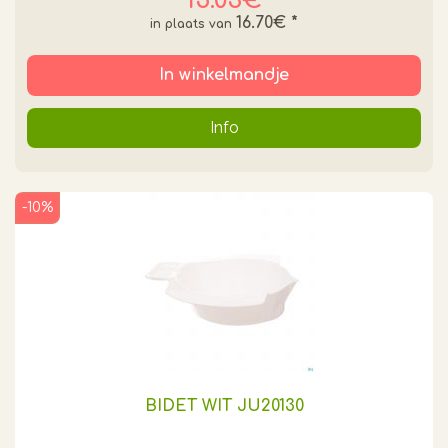
15.03€
16.70€
*
In winkelmandje
Info
-10%
BIDET WIT JU20130