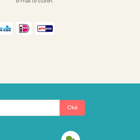
e-mail te sturen.
Oké