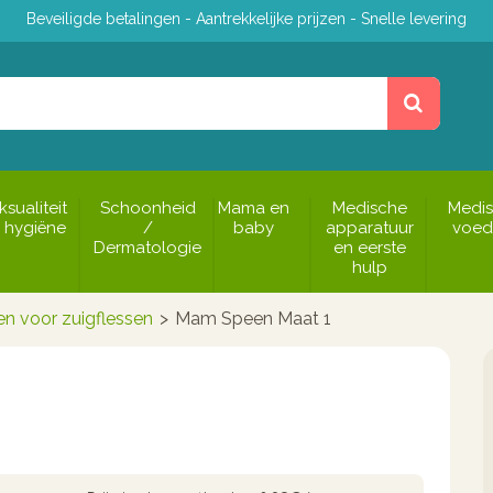
Beveiligde betalingen - Aantrekkelijke prijzen - Snelle levering
ksualiteit
Schoonheid
Mama en
Medische
Medi
 hygiëne
/
baby
apparatuur
voed
Dermatologie
en eerste
hulp
n voor zuigflessen
>
Mam Speen Maat 1