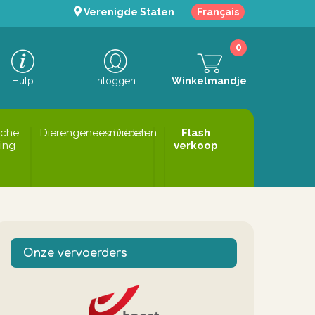
Verenigde Staten
Français
0
Hulp
Inloggen
Winkelmandje
sche
Dierengeneesmiddelen
Dieren
Flash
ing
verkoop
Onze vervoerders