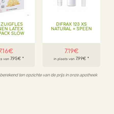
 ZUIGFLES
DIFRAX 123 XS
NEN LATEX
NATURAL + SPEEN
PACK SLOW
7.16€
7.19€
7.95€
*
7.99€
*
l berekend ten opzichte van de prijs in onze apotheek