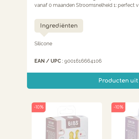
vanaf 0 maanden Stroomsnelheid 1: perfect 
Ingrediënten
Silicone
EAN / UPC
: 9001616664106
Producten uit
-10%
-10%