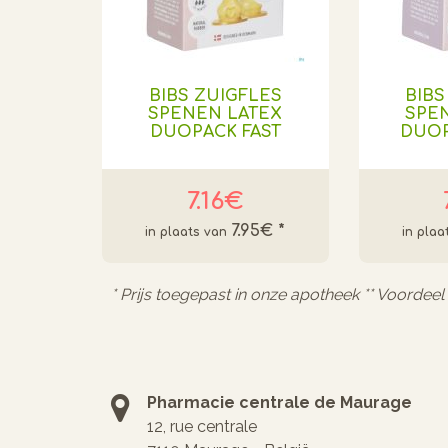
BIBS ZUIGFLES
BIBS
SPENEN LATEX
SPE
DUOPACK FAST
DUO
7.16€
7.95€
*
* Prijs toegepast in onze apotheek ** Voordee
Pharmacie centrale de Maurage
12, rue centrale