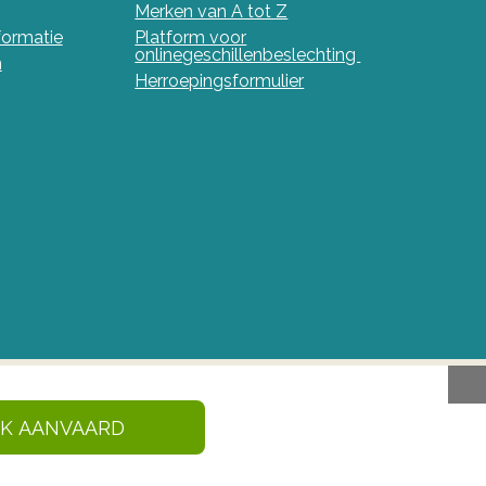
Merken van A tot Z
nformatie
Platform voor
onlinegeschillenbeslechting
n
Herroepingsformulier
IK AANVAARD
en en gezondheidsproducten in België. Deze site
 Geneesmiddelen en