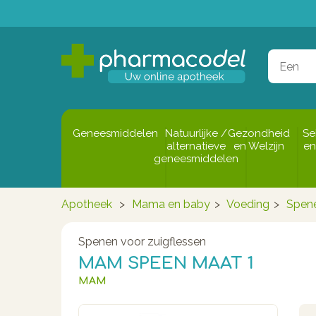
Geneesmiddelen
Natuurlijke /
Gezondheid
Se
alternatieve
en Welzijn
en
geneesmiddelen
Apotheek
>
Mama en baby
>
Voeding
>
Spene
Spenen voor zuigflessen
MAM SPEEN MAAT 1
MAM