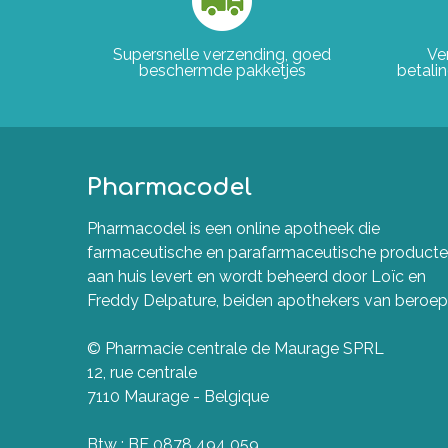
Supersnelle verzending, goed
Ve
beschermde pakketjes
betali
Pharmacodel
Pharmacodel is een online apotheek die
farmaceutische en parafarmaceutische product
aan huis levert en wordt beheerd door Loïc en
Freddy Delpature, beiden apothekers van beroep
© Pharmacie centrale de Maurage SPRL
12, rue centrale
7110 Maurage - Belgique
Btw : BE 0878 494 059