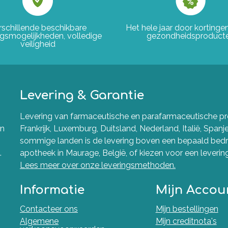
rschillende beschikbare
Het hele jaar door korting
ngsmogelijkheden, volledige
gezondheidsproduct
veiligheid
Levering & Garantie
Levering van farmaceutische en parafarmaceutische pro
en
Frankrijk, Luxemburg, Duitsland, Nederland, Italië, Spanj
sommige landen is de levering boven een bepaald bedra
.
apotheek in Maurage, België, of kiezen voor een levering 
Lees meer over onze leveringsmethoden.
Informatie
Mijn Accou
Contacteer ons
Mijn bestellingen
Algemene
Mijn creditnota's