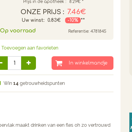
Prijs in de apotheek :
8.29€
*
7.46€
ONZE PRIJS :
Uw winst:
0.83€
-10%
**
Op voorraad
Referentie:
4781845
Toevoegen aan favorieten
In winkelmandje
Win
14
getrouwheidspunten
ervlak maakt drinken van een fles oh zo vertrouwd