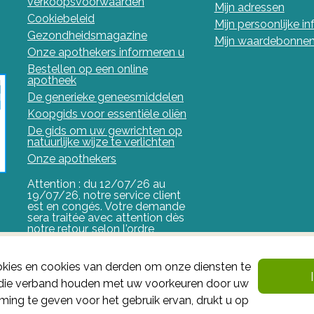
verkoopsvoorwaarden
Mijn adressen
Cookiebeleid
Mijn persoonlijke i
Gezondheidsmagazine
Mijn waardebonne
Onze apothekers informeren u
Bestellen op een online
apotheek
De generieke geneesmiddelen
Koopgids voor essentiële oliën
De gids om uw gewrichten op
natuurlijke wijze te verlichten
Onze apothekers
Attention : du 12/07/26 au
19/07/26, notre service client
est en congés. Votre demande
sera traitée avec attention dès
notre retour, selon l'ordre
d'arrivée.
FAGG
kies en cookies van derden om onze diensten te
n die verband houden met uw voorkeuren door uw
Het FAGG is de bevoegde autoriteit voor geneesmiddel
ing te geven voor het gebruik ervan, drukt u op
valt onder haar controle.
Federaal Agentschap voor