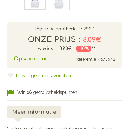
Prijs in de apotheek :
8.99€
*
ONZE PRIJS :
8.09€
Uw winst:
0.90€
-10%
**
Op voorraad
Referentie:
4675542
Toevoegen aan favorieten
Win
16
getrouwheidspunten
Meer informatie
Ondersteunt het unieke drinkritme van je baby Een