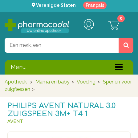
Verenigde Staten
Français
0
Menu
Apotheek
>
Mama en baby
>
Voeding
>
Spenen voor
zuigflessen
>
PHILIPS AVENT NATURAL 3.0
ZUIGSPEEN 3M+ T4 1
AVENT