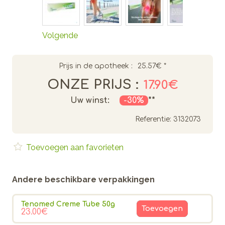
Volgende
Prijs in de apotheek :
25.57€
*
ONZE PRIJS :
17.90€
Uw winst:
-30%
**
Referentie:
3132073
Toevoegen aan favorieten
Andere beschikbare verpakkingen
Tenomed Creme Tube 50g
Toevoegen
23.00€