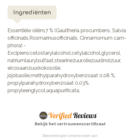
Ingrediënten
Essentiële oliën17 % (Gaultheria procumbens, Salvia
officinalis,Rosmarinusofficinalis, Cinnamomum cam­
phora) -
Excipiens:cetostarylalcohol,cetylalcohol,glycerol,
natriumlaurylsulfaat,stearinezuur,oliezuur,linolzuur,
eicosaanzuur.kokosolie,
jojobaolie,methylparahydroxybenzoaat 0,08 %,
propylparahydroxybenzoaat 0,03%,
propyleenglycol,aquapurificata.
Bekijk het vertrouwenscertificaat
Beoordelingen onderworpen aan