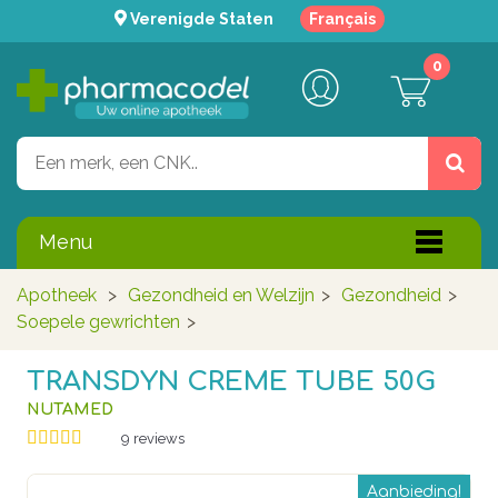
Verenigde Staten
Français
0
Menu
Apotheek
>
Gezondheid en Welzijn
>
Gezondheid
>
Soepele gewrichten
>
TRANSDYN CREME TUBE 50G
NUTAMED
9
reviews
Aanbieding!