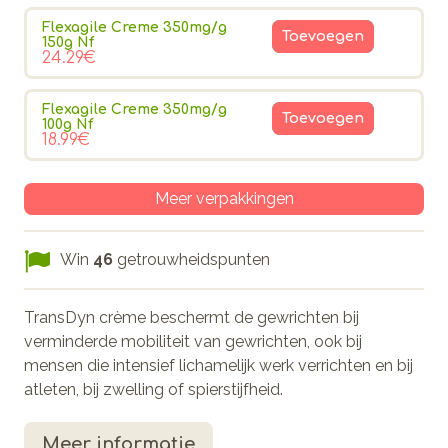
Flexagile Creme 350mg/g
Toevoegen
150g Nf
24.29€
Flexagile Creme 350mg/g
Toevoegen
100g Nf
18.99€
Meer verpakkingen
Win
46
getrouwheidspunten
TransDyn crème beschermt de gewrichten bij
verminderde mobiliteit van gewrichten, ook bij
mensen die intensief lichamelijk werk verrichten en bij
atleten, bij zwelling of spierstijfheid.
Meer informatie