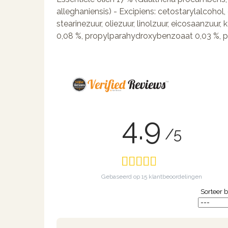
alleghaniensis) - Excipiens: cetostarylalcohol, 
stearinezuur, oliezuur, linolzuur, eicosaanzuu
0,08 %, propylparahydroxybenzoaat 0,03 %, pr
4.9
/5
Gebaseerd op
15
klantbeoordelingen
Sorteer b