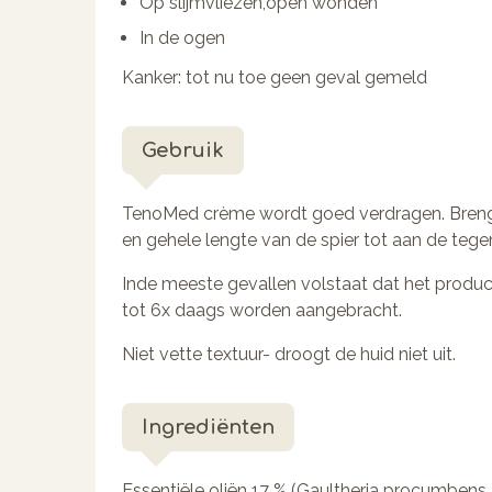
Op slijmvliezen,open wonden
In de ogen
Kanker: tot nu toe geen geval gemeld
Gebruik
TenoMed crème wordt goed verdragen. Breng
en gehele lengte van de spier tot aan de teg
Inde meeste gevallen volstaat dat het produ
tot 6x daags worden aangebracht.
Niet vette textuur- droogt de huid niet uit.
Ingrediënten
Essentiële oliën 17 % (Gaultheria procumbens, 