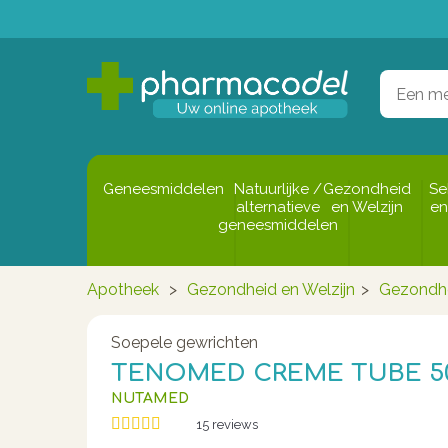
Geneesmiddelen
Natuurlijke /
Gezondheid
Se
alternatieve
en Welzijn
en
geneesmiddelen
Apotheek
>
Gezondheid en Welzijn
>
Gezondh
Soepele gewrichten
TENOMED CREME TUBE 5
NUTAMED
15
reviews