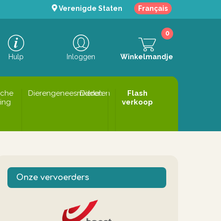
Verenigde Staten
Français
0
Hulp
Inloggen
Winkelmandje
sche
Dierengeneesmiddelen
Dieren
Flash
ing
verkoop
Onze vervoerders