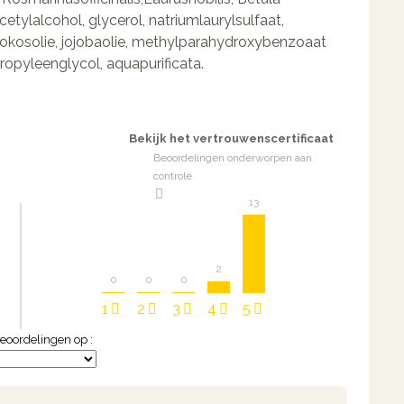
cetylalcohol, glycerol, natriumlaurylsulfaat,
r, kokosolie, jojobaolie, methylparahydroxybenzoaat
opyleenglycol, aquapurificata.
Bekijk het vertrouwenscertificaat
Beoordelingen onderworpen aan
controle
13
2
0
0
0
1
2
3
4
5
eoordelingen op :