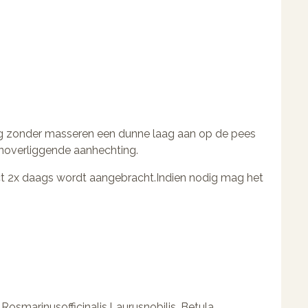
 zonder masseren een dunne laag aan op de pees
enoverliggende aanhechting.
ct 2x daags wordt aangebracht.Indien nodig mag het
Rosmarinusofficinalis,Laurusnobilis, Betula