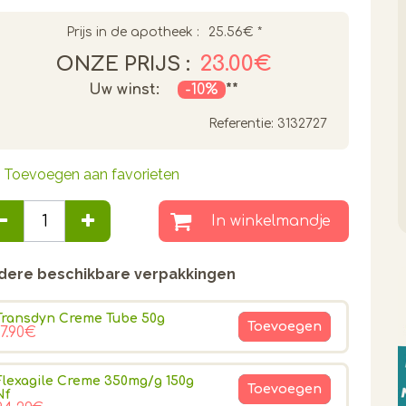
Prijs in de apotheek :
25.56€
*
23.00€
ONZE PRIJS :
Uw winst:
-10%
**
Referentie:
3132727
Toevoegen aan favorieten
In winkelmandje
dere beschikbare verpakkingen
Transdyn Creme Tube 50g
Toevoegen
17.90€
Flexagile Creme 350mg/g 150g
Toevoegen
Nf