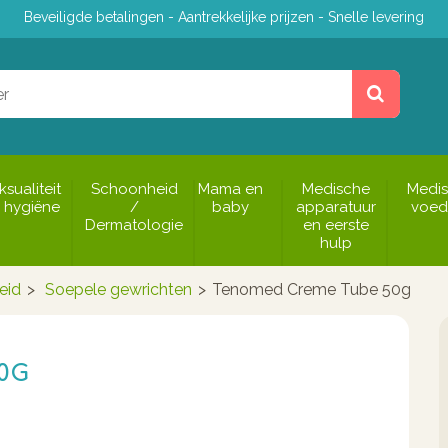
Beveiligde betalingen - Aantrekkelijke prijzen - Snelle levering
ksualiteit
Schoonheid
Mama en
Medische
Medi
 hygiëne
/
baby
apparatuur
voed
Dermatologie
en eerste
hulp
eid
>
Soepele gewrichten
>
Tenomed Creme Tube 50g
0G