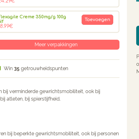
24.29€
Flexagile Creme 350mg/g 100g
Toevoegen
Nf
18.99€
Meer verpakkingen
P
o
Win
35
getrouwheidspunten
M
ij verminderde gewrichtsmobiliteit, ook bij
 atleten, bij spierstijfheid.
 bij beperkte gewrichtsmobiliteit, ook bij personen