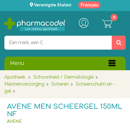
Verenigde Staten
Français
0
Menu
Apotheek
>
Schoonheid / Dermatologie
>
Mannenverzorging
>
Scheren
>
Scheerschuim en -
gel
>
AVENE MEN SCHEERGEL 150ML
NF
AVENE