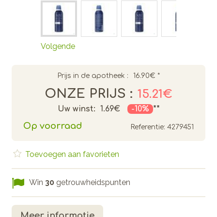
Volgende
Prijs in de apotheek :
16.90€
*
ONZE PRIJS :
15.21€
Uw winst:
1.69€
-10%
**
Op voorraad
Referentie:
4279451
Toevoegen aan favorieten
Win
30
getrouwheidspunten
Meer informatie