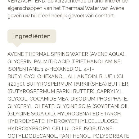
VERZACHTEND: de verzachtende en anti-irriterende
eigenschappen van het Thermaal Water van Avène
geven uw huid een heerlijk gevoel van comfort.
Ingrediënten
AVENE THERMAL SPRING WATER (AVENE AQUA).
GLYCERIN. PALMITIC ACID. TRIETHANOLAMINE.
ISOPENTANE. 1,2-HEXANEDIOL. 4-T-
BUTYLCYCLOHEXANOL. ALLANTOIN. BLUE 1 (CI
42090). BUTYROSPERMUM PARKII (SHEA) BUTTER
(BUTYROSPERMUM PARKII BUTTER). CAPRYLYL
GLYCOL. COCAMIDE MEA. DISODIUM PHOSPHATE.
GLYCERYL OLEATE. GLYCINE SOJA (SOYBEAN) OIL
(GLYCINE SOJA OIL). HYDROGENATED STARCH
HYDROLYSATE. HYDROXYETHYLCELLULOSE.
HYDROXYPROPYLCELLULOSE. ISOBUTANE.
OCTYLDODECANOL. PANTHENOL. POLYSORBATE