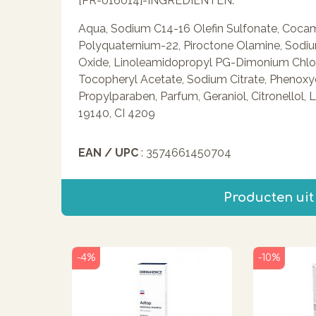
[PR-016014]-INGREDIËNTEN:
Aqua, Sodium C14-16 Olefin Sulfonate, Cocami
Polyquaternium-22, Piroctone Olamine, Sodi
Oxide, Linoleamidopropyl PG-Dimonium Chlor
Tocopheryl Acetate, Sodium Citrate, Phenoxy
Propylparaben, Parfum, Geraniol, Citronellol, L
19140, CI 4209
EAN / UPC
: 3574661450704
Producten uit
-4%
-10%