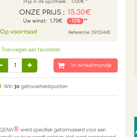
Prijs in de apotheek :
17.00€
*
15.30€
ONZE PRIJS :
Uw winst:
1.70€
-10%
**
Op voorraad
Referentie:
3905445
Toevoegen aan favorieten
In winkelmandje
Win
30
getrouwheidspunten
®
OGENA
werd specifiek geformuleerd voor een