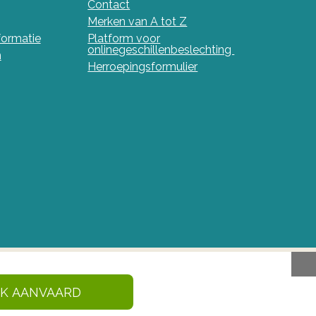
Contact
Merken van A tot Z
nformatie
Platform voor
onlinegeschillenbeslechting
n
Herroepingsformulier
IK AANVAARD
en en gezondheidsproducten in België. Deze site