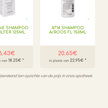
ANE SHAMPOO
AT14 SHAMPOO
ILFER 125ML
A/ROOS FL 150ML
6.43€
20.65€
18.25€
*
22.95€
*
l berekend ten opzichte van de prijs in onze apotheek