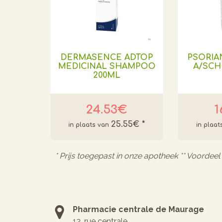
DERMASENCE ADTOP
PSORI
MEDICINAL SHAMPOO
A/SCH
200ML
24.53€
1
25.55€
*
* Prijs toegepast in onze apotheek ** Voordee
Pharmacie centrale de Maurage
12, rue centrale