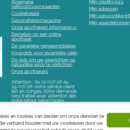
Algemene
Mijn creditnota's
verkoopsvoorwaarden
Mijn adressen
Cookiebeleid
Mijn persoonlijke i
Gezondheidsmagazine
Mijn waardebonne
Onze apothekers informeren u
Bestellen op een online
apotheek
De generieke geneesmiddelen
Koopgids voor essentiële oliën
De gids om uw gewrichten op
natuurlijke wijze te verlichten
Onze apothekers
Attention : du 12/07/26 au
19/07/26, notre service client
est en congés. Votre demande
sera traitée avec attention dès
notre retour, selon l'ordre
d'arrivée.
FAGG
kies en cookies van derden om onze diensten te
n die verband houden met uw voorkeuren door uw
Het FAGG is de bevoegde autoriteit voor geneesmiddel