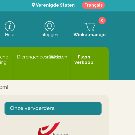
Verenigde Staten
Français
0
Hulp
Inloggen
Winkelmandje
sche
Dierengeneesmiddelen
Dieren
Flash
ing
verkoop
50ml
Onze vervoerders