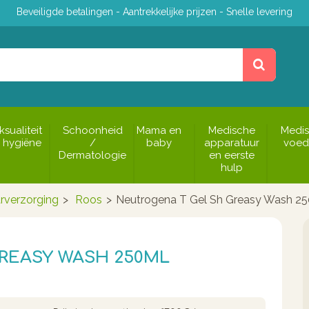
Beveiligde betalingen - Aantrekkelijke prijzen - Snelle levering
ksualiteit
Schoonheid
Mama en
Medische
Medi
 hygiëne
/
baby
apparatuur
voed
Dermatologie
en eerste
hulp
rverzorging
>
Roos
>
Neutrogena T Gel Sh Greasy Wash 2
REASY WASH 250ML