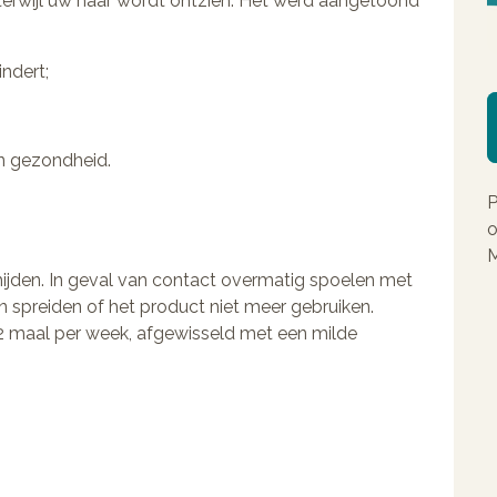
terwijl uw haar wordt ontzien. Het werd aangetoond
ndert;
an gezondheid.
P
o
M
ijden. In geval van contact overmatig spoelen met
n spreiden of het product niet meer gebruiken.
t 2 maal per week, afgewisseld met een milde