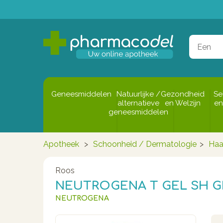
Geneesmiddelen
Natuurlijke /
Gezondheid
Se
alternatieve
en Welzijn
en
geneesmiddelen
Apotheek
>
Schoonheid / Dermatologie
>
Haa
Roos
NEUTROGENA T GEL SH G
NEUTROGENA