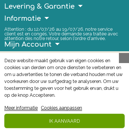
Levering & Garantie
Informatie
Attention : du 12/07/26 au 19/07/26, notre service
client est en congés. Votre demande sera traitée avec
attention dès notre retour, selon l'ordre d'arrivée.
Mijn Account
Nuttige Links
Deze website maakt gebruik van eigen cookies en
cookies van derden om onze diensten te verbeteren en
FAGG
om u advertenties te tonen die verband houden met uw
Het FAGG is de bevoegde autoriteit voor
voorkeuren door uw surfgedrag te analyseren. Om uw
geneesmiddelen en gezondheidsproducten in België.
toestemming te geven voor het gebruik ervan, drukt u
Deze site valt onder haar controle.
Federaal
op de knop Accepteren.
Agentschap voor Geneesmiddelen en
Meer informatie
Cookies aanpassen
Gezondheidsproducten - FAGG
: Galileelaan 5/03
1210 Brussel
IK AANVAARD
In winkelmandje