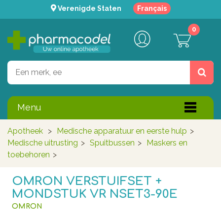
Verenigde Staten
Français
0
Menu
Apotheek
>
Medische apparatuur en eerste hulp
>
Medische uitrusting
>
Spuitbussen
>
Maskers en
toebehoren
>
OMRON VERSTUIFSET +
MONDSTUK VR NSET3-90E
OMRON