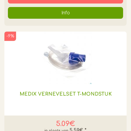
Info
-9%
MEDIX VERNEVELSET T-MONDSTUK
5.09€
5.59€
*