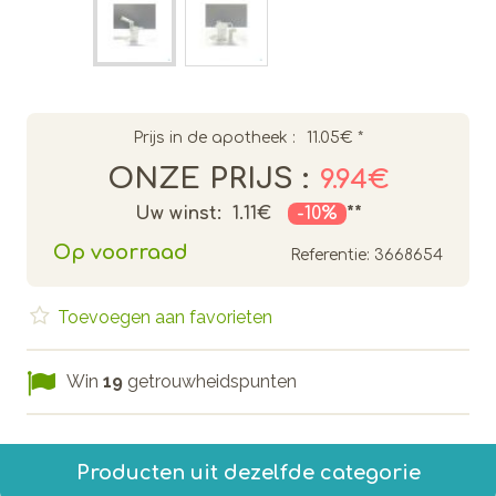
Prijs in de apotheek :
11.05€
*
ONZE PRIJS :
9.94€
Uw winst:
1.11€
-10%
**
Op voorraad
Referentie:
3668654
Toevoegen aan favorieten
Win
19
getrouwheidspunten
Producten uit dezelfde categorie