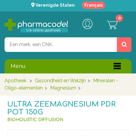
Verenigde Staten
Français
0
Menu
Apotheek
>
Gezondheid en Welzijn
>
Mineralen -
Oligo-elementen
>
Magnesium
>
ULTRA ZEEMAGNESIUM PDR
POT 150G
BIOHOLISTIC DIFFUSION