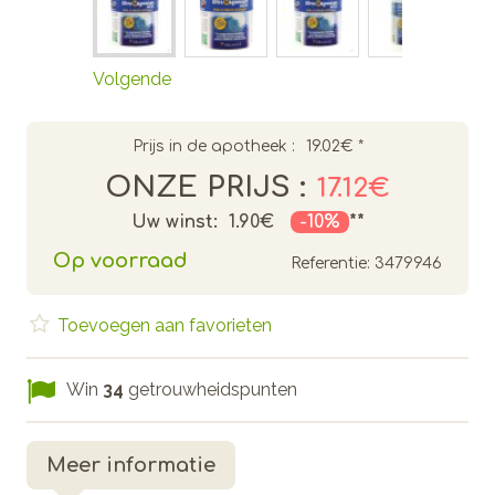
Volgende
Prijs in de apotheek :
19.02€
*
ONZE PRIJS :
17.12€
Uw winst:
1.90€
-10%
**
Op voorraad
Referentie:
3479946
Toevoegen aan favorieten
Win
34
getrouwheidspunten
Meer informatie