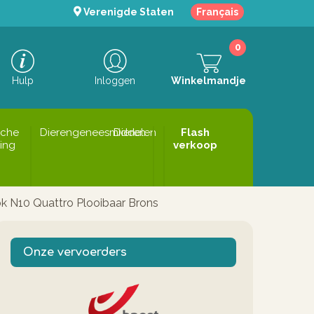
Verenigde Staten
Français
0
Hulp
Inloggen
Winkelmandje
sche
Dierengeneesmiddelen
Dieren
Flash
ing
verkoop
k N10 Quattro Plooibaar Brons
Onze vervoerders