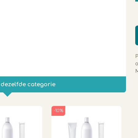
P
o
M
 dezelfde categorie
-10%