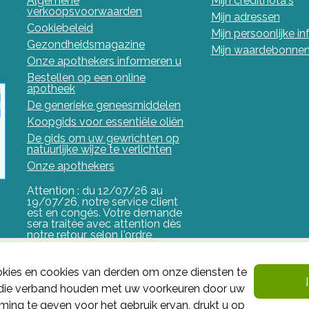
Algemene
Mijn creditnota's
verkoopsvoorwaarden
Mijn adressen
Cookiebeleid
Mijn persoonlijke i
Gezondheidsmagazine
Mijn waardebonne
Onze apothekers informeren u
Bestellen op een online
apotheek
De generieke geneesmiddelen
Koopgids voor essentiële oliën
De gids om uw gewrichten op
natuurlijke wijze te verlichten
Onze apothekers
Attention : du 12/07/26 au
19/07/26, notre service client
est en congés. Votre demande
sera traitée avec attention dès
notre retour, selon l'ordre
d'arrivée.
FAGG
kies en cookies van derden om onze diensten te
n die verband houden met uw voorkeuren door uw
Het FAGG is de bevoegde autoriteit voor geneesmiddel
ing te geven voor het gebruik ervan, drukt u op
valt onder haar controle.
Federaal Agentschap voor