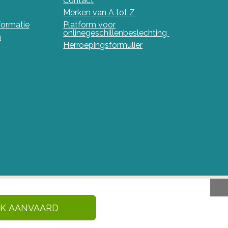
Contact
Merken van A tot Z
nformatie
Platform voor
onlinegeschillenbeslechting
n
Herroepingsformulier
IK AANVAARD
en en gezondheidsproducten in België. Deze site
 Geneesmiddelen en