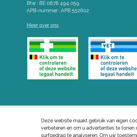
Btw : BE 0878 494 059
APB-nummer : APB 552602
Meer over ons
Deze website maakt gebruik van eigen coo
verbeteren en om u advertenties te tone
surfgedrag te analyseren. Om uw toestemm