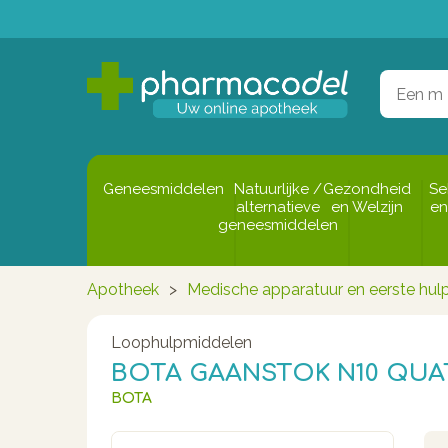
Geneesmiddelen
Natuurlijke /
Gezondheid
Se
alternatieve
en Welzijn
en
geneesmiddelen
Apotheek
>
Medische apparatuur en eerste hul
Loophulpmiddelen
BOTA GAANSTOK N10 QUA
BOTA