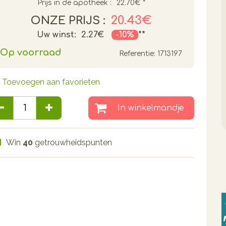
Prijs in de apotheek :
22.70€
*
20.43€
ONZE PRIJS :
Uw winst:
2.27€
-10%
**
Op voorraad
Referentie:
1713197
Toevoegen aan favorieten
In winkelmandje
Win
40
getrouwheidspunten