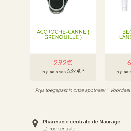
ACCROCHE-CANNE (
BE
GRENOUILLE )
L'AN
2.92€
6
3.24€
*
* Prijs toegepast in onze apotheek ** Voordee
Pharmacie centrale de Maurage
12, rue centrale