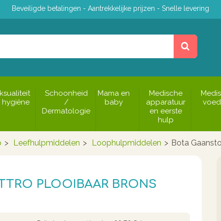
Beveiligde betalingen - Aantrekkelijke prijzen - Snelle levering
ksualiteit
Schoonheid
Mama en
Medische
Medi
 hygiëne
/
baby
apparatuur
voed
Dermatologie
en eerste
hulp
p
>
Leefhulpmiddelen
>
Loophulpmiddelen
>
Bota Gaansto
TTRO PLOOIBAAR BRONS