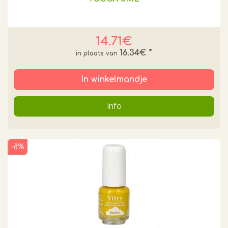
14.71€
16.34€
*
In winkelmandje
Info
-8%