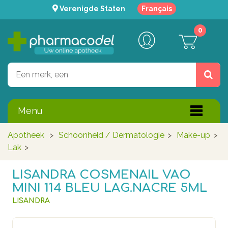
Verenigde Staten
Français
0
Menu
Apotheek
>
Schoonheid / Dermatologie
>
Make-up
>
Lak
>
LISANDRA COSMENAIL VAO
MINI 114 BLEU LAG.NACRE 5ML
LISANDRA