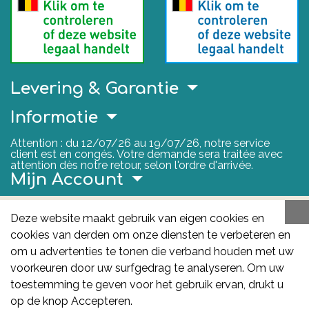
Levering & Garantie
Informatie
Attention : du 12/07/26 au 19/07/26, notre service
client est en congés. Votre demande sera traitée avec
attention dès notre retour, selon l'ordre d'arrivée.
Mijn Account
Nuttige Links
Deze website maakt gebruik van eigen cookies en
cookies van derden om onze diensten te verbeteren en
FAGG
om u advertenties te tonen die verband houden met uw
Het FAGG is de bevoegde autoriteit voor
voorkeuren door uw surfgedrag te analyseren. Om uw
geneesmiddelen en gezondheidsproducten in België.
toestemming te geven voor het gebruik ervan, drukt u
Deze site valt onder haar controle.
Federaal
op de knop Accepteren.