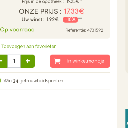
Prijs in de apotheek :
19.25€
*
17.33€
ONZE PRIJS :
Uw winst:
1.92€
-10%
**
Op voorraad
Referentie:
4731592
Toevoegen aan favorieten
In winkelmandje
Win
34
getrouwheidspunten