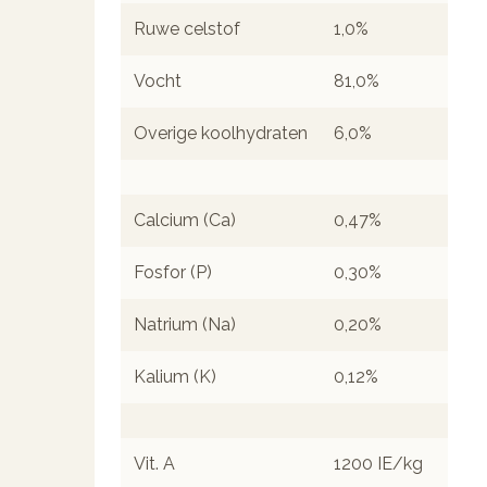
Ruwe celstof
1,0%
Vocht
81,0%
Overige koolhydraten
6,0%
Calcium (Ca)
0,47%
Fosfor (P)
0,30%
Natrium (Na)
0,20%
Kalium (K)
0,12%
Vit. A
1200 IE/kg