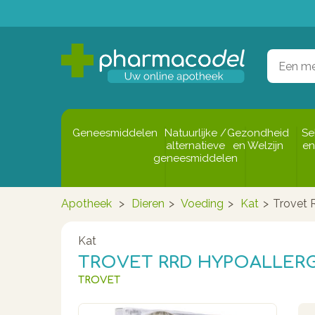
Geneesmiddelen
Natuurlijke /
Gezondheid
Se
alternatieve
en Welzijn
en
geneesmiddelen
Apotheek
>
Dieren
>
Voeding
>
Kat
>
Trovet 
Kat
TROVET RRD HYPOALLERG
TROVET