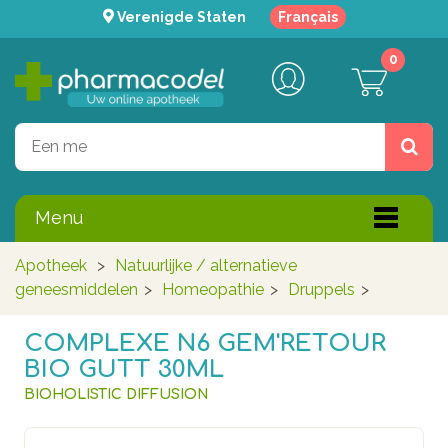
Verenigde Staten
Français
0
Menu
Apotheek
>
Natuurlijke / alternatieve
geneesmiddelen
>
Homeopathie
>
Druppels
>
COMPLEXE N6 GEM'RETOUR
BIO GUTT 30ML
BIOHOLISTIC DIFFUSION