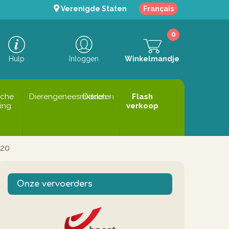
Verenigde Staten
Français
0
Hulp
Inloggen
Winkelmandje
sche
Dierengeneesmiddelen
Dieren
Flash
ing
verkoop
620
Onze vervoerders