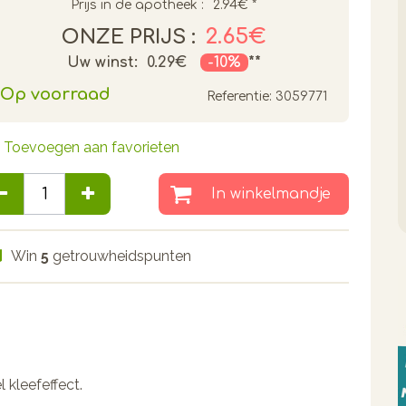
Prijs in de apotheek :
2.94€
*
2.65€
ONZE PRIJS :
Uw winst:
0.29€
-10%
**
Op voorraad
Referentie:
3059771
Toevoegen aan favorieten
In winkelmandje
Win
5
getrouwheidspunten
 kleefeffect.