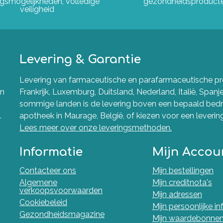
ngsmogelijkheden, volledige
gezondheidsproduct
veiligheid
Levering & Garantie
Levering van farmaceutische en parafarmaceutische pro
en
Frankrijk, Luxemburg, Duitsland, Nederland, Italië, Spanj
sommige landen is de levering boven een bepaald bedra
.
apotheek in Maurage, België, of kiezen voor een levering 
Lees meer over onze leveringsmethoden.
Informatie
Mijn Accou
Contacteer ons
Mijn bestellingen
Algemene
Mijn creditnota's
verkoopsvoorwaarden
Mijn adressen
Cookiebeleid
Mijn persoonlijke i
Gezondheidsmagazine
Mijn waardebonne