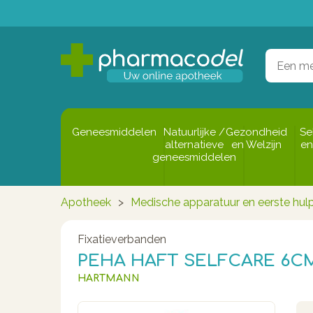
Geneesmiddelen
Natuurlijke /
Gezondheid
Se
alternatieve
en Welzijn
en
geneesmiddelen
Apotheek
>
Medische apparatuur en eerste hul
Fixatieverbanden
PEHA HAFT SELFCARE 6CM
HARTMANN