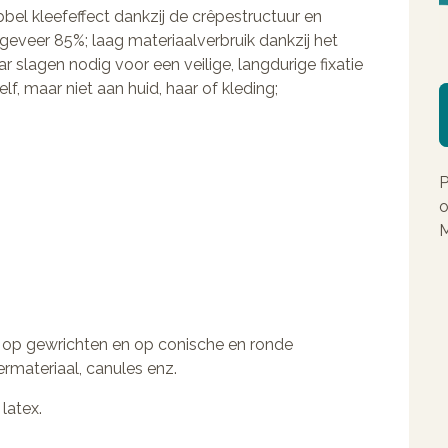
bel kleefeffect dankzij de crêpestructuur en
geveer 85%; laag materiaalverbruik dankzij het
ar slagen nodig voor een veilige, langdurige fixatie
f, maar niet aan huid, haar of kleding;
P
o
M
e op gewrichten en op conische en ronde
rmateriaal, canules enz.
latex.