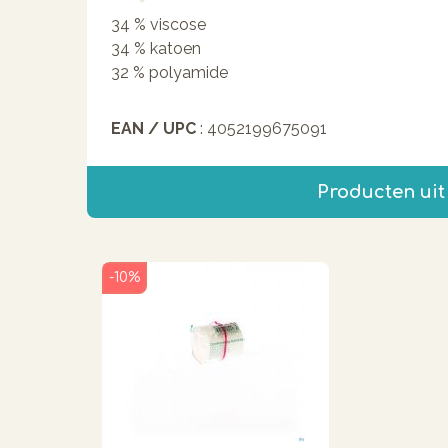
34 % viscose
34 % katoen
32 % polyamide
EAN / UPC
: 4052199675091
Producten uit
-10%