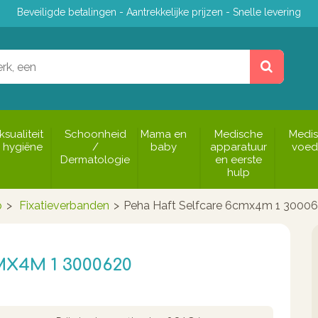
Beveiligde betalingen - Aantrekkelijke prijzen - Snelle levering
ksualiteit
Schoonheid
Mama en
Medische
Medi
 hygiëne
/
baby
apparatuur
voed
Dermatologie
en eerste
hulp
p
>
Fixatieverbanden
>
Peha Haft Selfcare 6cmx4m 1 3000
X4M 1 3000620