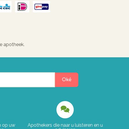
e apotheek.
Oké
en op uw
Apothekers die naar u luisteren en u