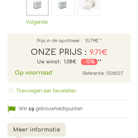
Volgende
Prijs in de apotheek :
10.79€
*
ONZE PRIJS :
9.71€
Uw winst:
1.08€
-10%
**
Op voorraad
Referentie:
1508027
Toevoegen aan favorieten
Win
19
getrouwheidspunten
Meer informatie