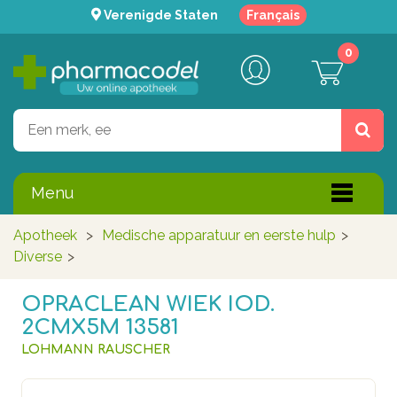
Verenigde Staten
Français
0
Menu
Apotheek
>
Medische apparatuur en eerste hulp
>
Diverse
>
OPRACLEAN WIEK IOD.
2CMX5M 13581
LOHMANN RAUSCHER