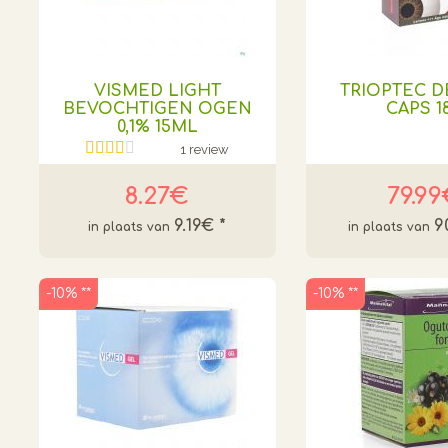
VISMED LIGHT
TRIOPTEC 
BEVOCHTIGEN OGEN
CAPS 1
0,1% 15ML
1 review
8.27€
79.9
9.19€
*
9
-10% **
-10% **