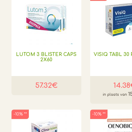
LUTOM 3 BLISTER CAPS
VISIQ TABL 3
2X60
57.32€
14.3
1
-10% **
-10% **