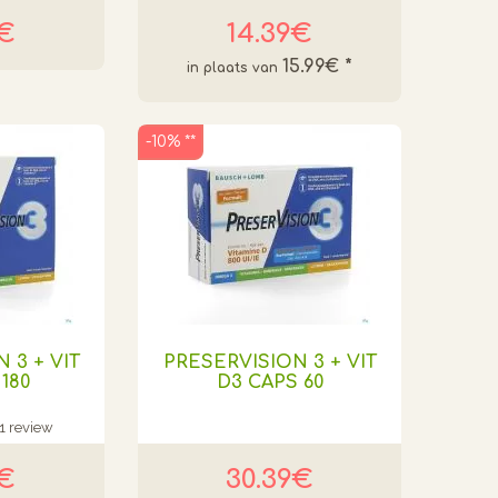
8€
14.39€
15.99€
*
-10% **
 3 + VIT
PRESERVISION 3 + VIT
180
D3 CAPS 60
1 review
0€
30.39€