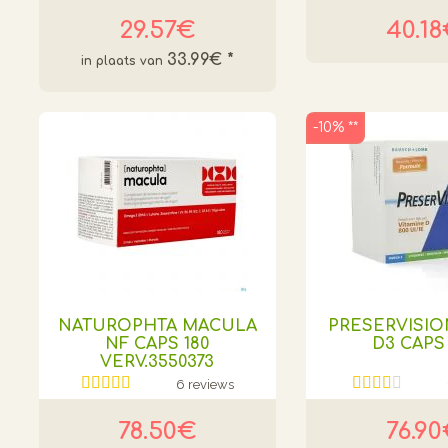
29.57€
40.1
33.99€
*
-10% **
NATUROPHTA MACULA
PRESERVISION
NF CAPS 180
D3 CAPS 
VERV.3550373
6 reviews
78.50€
76.9