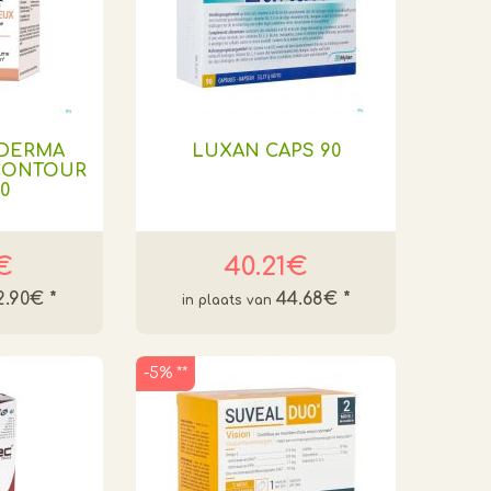
DERMA
LUXAN CAPS 90
CONTOUR
0
1€
40.21€
2.90€
*
44.68€
*
-5% **