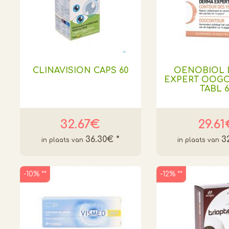
CLINAVISION CAPS 60
OENOBIOL 
EXPERT OOG
TABL 6
32.67€
29.6
36.30€
*
3
-10% **
-12% **