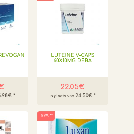
0 REVOGAN
LUTEINE V-CAPS
60X10MG DEBA
8€
22.05€
5.98€
*
24.50€
*
-10% **