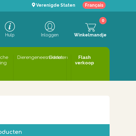
Verenigde Staten
Français
0
Hulp
Inloggen
Winkelmandje
sche
Dierengeneesmiddelen
Dieren
Flash
ing
verkoop
roducten