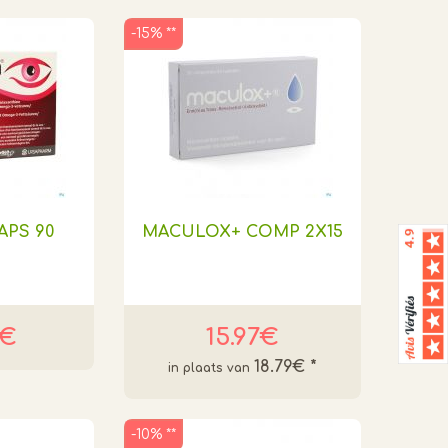
-15% **
APS 90
MACULOX+ COMP 2X15
8€
15.97€
18.79€
*
-10% **