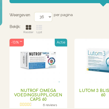
Weergeven
per pagina
Bekijk:
Rooster
Lijst
-13% **
Actie
NUTROF OMEGA
LUTOM 3 BLI
VOEDINGSUPPL.OGEN
60
CAPS 60
6 reviews