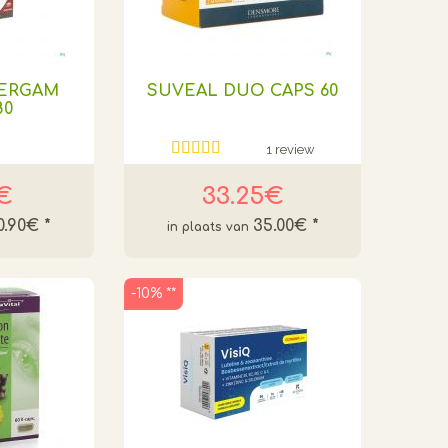
DERGAM
SUVEAL DUO CAPS 60
80
1 review
9€
33.25€
0.90€
*
35.00€
*
-10% **