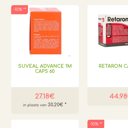
-10% **
SUVEAL ADVANCE 1M
RETARON C
CAPS 60
27.18€
44.9
30.20€
*
-10% **