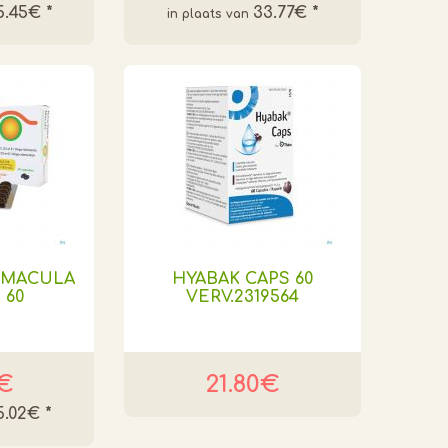
5.45€
*
33.77€
*
 MACULA
HYABAK CAPS 60
 60
VERV.2319564
2€
21.80€
5.02€
*