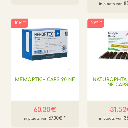
8
-10% **
-10% **
MEMOPTIC+ CAPS 90 NF
NATUROPHTA
NF CAPS
60.30€
31.5
67.00€
*
3