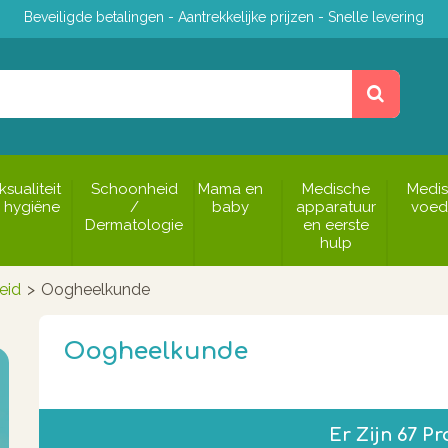
Beveiligde betalingen - Aantrekkelijke prijzen - Snelle levering
ksualiteit
Schoonheid
Mama en
Medische
Medi
 hygiëne
/
baby
apparatuur
voed
Dermatologie
en eerste
hulp
eid
>
Oogheelkunde
Oogheelkunde
Er Zijn 67 P